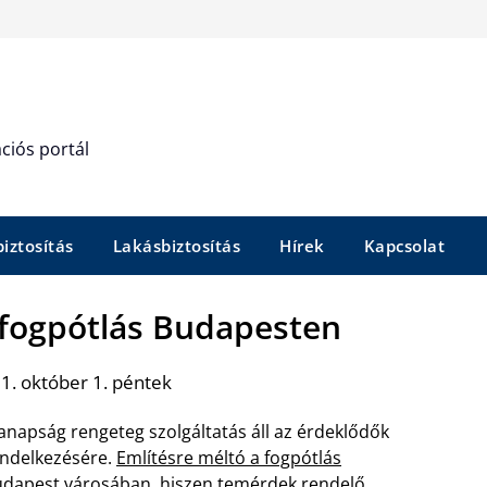
ciós portál
iztosítás
Lakásbiztosítás
Hírek
Kapcsolat
 fogpótlás Budapesten
1. október 1. péntek
napság rengeteg szolgáltatás áll az érdeklődők
ndelkezésére.
Említésre méltó a fogpótlás
udapest
városában, hiszen temérdek rendelő