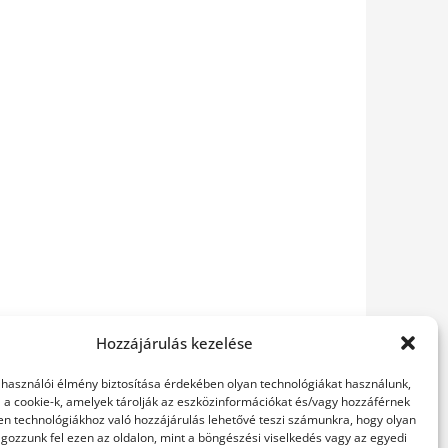
Hozzájárulás kezelése
elhasználói élmény biztosítása érdekében olyan technológiákat használunk,
l a cookie-k, amelyek tárolják az eszközinformációkat és/vagy hozzáférnek
en technológiákhoz való hozzájárulás lehetővé teszi számunkra, hogy olyan
gozzunk fel ezen az oldalon, mint a böngészési viselkedés vagy az egyedi