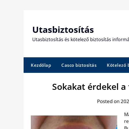
Skip
to
content
Utasbiztosítás
Utasbiztosítás és kötelező biztosítás informá
Kezdőlap
Casco biztosítás
Kötelező b
Sokakat érdekel a
Posted on 202
Ma
re
B