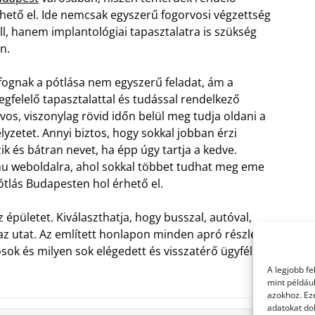
hető el. Ide nemcsak egyszerű fogorvosi végzettség
ll, hanem implantológiai tapasztalatra is szükség
n.
fognak a pótlása nem egyszerű feladat, ám a
gfelelő tapasztalattal és tudással rendelkező
vos, viszonylag rövid időn belül meg tudja oldani a
lyzetet. Annyi biztos, hogy sokkal jobban érzi
k és bátran nevet, ha épp úgy tartja a kedve.
hu weboldalra, ahol sokkal többet tudhat meg eme
ótlás Budapesten hol érhető el.
épületet. Kiválaszthatja, hogy busszal, autóval,
az utat. Az említett honlapon minden apró részletet
ok és milyen sok elégedett és visszatérő ügyféllel
A legjobb f
mint példáu
azokhoz. Ez
adatokat dol