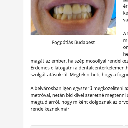
ér
ke
va
A 
me
Fogpótlás Budapest
or
he
magát az ember, ha szép mosollyal rendelkezi
Érdemes ellátogatni a dentalcenterkelemen.
szolgáltatásokról. Megtekintheti, hogy a fogp
A belvárosban igen egyszerű megközelíteni az 
metróval, netán biciklivel szeretné megtenni 
megtud arról, hogy miként dolgoznak az orvos
rendelkeznek már.