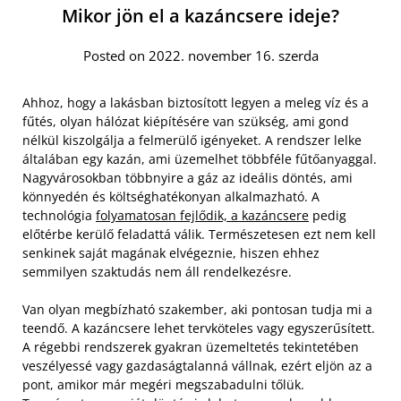
Mikor jön el a kazáncsere ideje?
Posted on 2022. november 16. szerda
Ahhoz, hogy a lakásban biztosított legyen a meleg víz és a
fűtés, olyan hálózat kiépítésére van szükség, ami gond
nélkül kiszolgálja a felmerülő igényeket. A rendszer lelke
általában egy kazán, ami üzemelhet többféle fűtőanyaggal.
Nagyvárosokban többnyire a gáz az ideális döntés, ami
könnyedén és költséghatékonyan alkalmazható. A
technológia
folyamatosan fejlődik, a kazáncsere
pedig
előtérbe kerülő feladattá válik. Természetesen ezt nem kell
senkinek saját magának elvégeznie, hiszen ehhez
semmilyen szaktudás nem áll rendelkezésre.
Van olyan megbízható szakember, aki pontosan tudja mi a
teendő. A kazáncsere lehet tervköteles vagy egyszerűsített.
A régebbi rendszerek gyakran üzemeltetés tekintetében
veszélyessé vagy gazdaságtalanná vállnak, ezért eljön az a
pont, amikor már megéri megszabadulni tőlük.