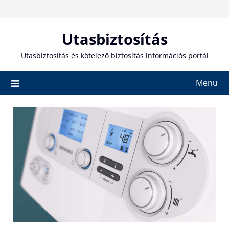
Skip
to
content
Utasbiztosítás
Utasbiztosítás és kötelező biztosítás információs portál
Menu