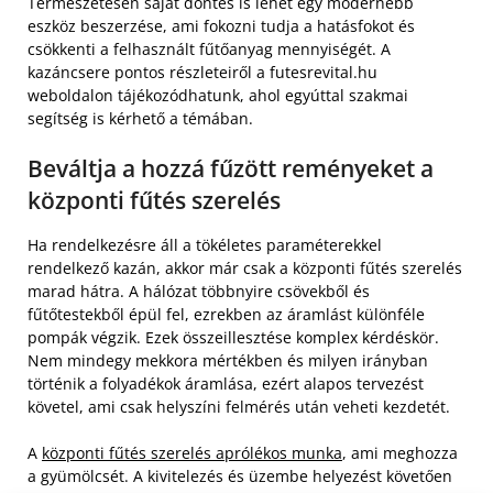
Természetesen saját döntés is lehet egy modernebb
eszköz beszerzése, ami fokozni tudja a hatásfokot és
csökkenti a felhasznált fűtőanyag mennyiségét. A
kazáncsere pontos részleteiről a futesrevital.hu
weboldalon tájékozódhatunk, ahol egyúttal szakmai
segítség is kérhető a témában.
Beváltja a hozzá fűzött reményeket a
központi fűtés szerelés
Ha rendelkezésre áll a tökéletes paraméterekkel
rendelkező kazán, akkor már csak a központi fűtés szerelés
marad hátra. A hálózat többnyire csövekből és
fűtőtestekből épül fel, ezrekben az áramlást különféle
pompák végzik. Ezek összeillesztése komplex kérdéskör.
Nem mindegy mekkora mértékben és milyen irányban
történik a folyadékok áramlása, ezért alapos tervezést
követel, ami csak helyszíni felmérés után veheti kezdetét.
A
központi fűtés szerelés aprólékos munka
, ami meghozza
a gyümölcsét. A kivitelezés és üzembe helyezést követően