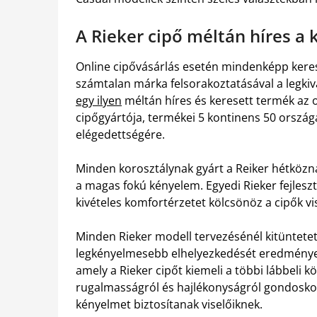
A Rieker cipő méltán híres a
Online cipővásárlás esetén mindenképp keres
számtalan márka felsorakoztatásával a legkiv
egy ilyen
méltán híres és keresett termék az 
cipőgyártója, termékei 5 kontinens 50 orszá
elégedettségére.
Minden korosztálynak gyárt a Reiker hétközna
a magas fokú kényelem. Egyedi Rieker fejlesz
kivételes komfortérzetet kölcsönöz a cipők vi
Minden Rieker modell tervezésénél kitüntetett 
legkényelmesebb elhelyezkedését eredményezi 
amely a Rieker cipőt kiemeli a többi lábbeli kö
rugalmasságról és hajlékonyságról gondoskodi
kényelmet biztosítanak viselőiknek.