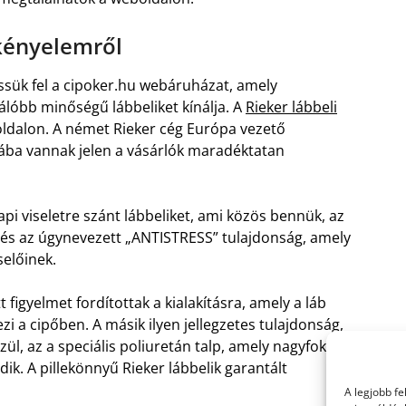
 kényelemről
sük fel a cipoker.hu webáruházat, amely
álóbb minőségű lábbeliket kínálja. A
Rieker lábbeli
oldalon. A német Rieker cég Európa vezető
gába vannak jelen a vásárlók maradéktatan
pi viseletre szánt lábbeliket, ami közös bennük, az
tés az úgynevezett „ANTISTRESS” tulajdonság, amely
selőinek.
figyelmet fordítottak a kialakításra, amely a láb
a cipőben. A másik ilyen jellegzetes tulajdonság,
zül, az a speciális poliuretán talp, amely nagyfokú
k. A pillekönnyű Rieker lábbelik garantált
A legjobb f