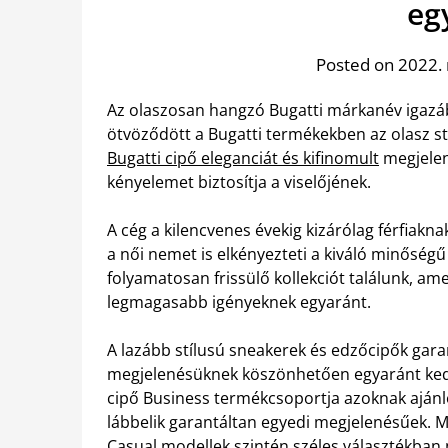
eg
Posted on 2022.
Az olaszosan hangzó Bugatti márkanév igazáb
ötvöződött a Bugatti termékekben az olasz s
Bugatti cipő eleganciát és kifinomult
megjelen
kényelemet biztosítja a viselőjének.
A cég a kilencvenes évekig kizárólag férfiak
a női nemet is elkényezteti a kiváló minőségű
folyamatosan frissülő kollekciót találunk, am
legmagasabb igényeknek egyaránt.
A lazább stílusú sneakerek és edzőcipők garant
megjelenésüknek köszönhetően egyaránt kedvel
cipő Business termékcsoportja azoknak ajánlott
lábbelik garantáltan egyedi megjelenésűek. 
Casual modellek szintén széles választékban