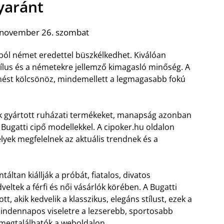
yaránt
 november 26. szombat
ól német eredettel büszkélkedhet. Kiválóan
tílus és a németekre jellemző kimagasló minőség. A
ést kölcsönöz, mindemellett a legmagasabb fokú
nak gyártott ruházati termékeket, manapság azonban
 Bugatti cipő modellekkel. A cipoker.hu oldalon
elyek megfelelnek az aktuális trendnek és a
áltan kiállják a próbát, fiatalos, divatos
tek a férfi és női vásárlók körében. A Bugatti
, akik kedvelik a klasszikus, elegáns stílust, ezek a
Mindennapos viseletre a lezserebb, sportosabb
 megtalálhatók a weboldalon.