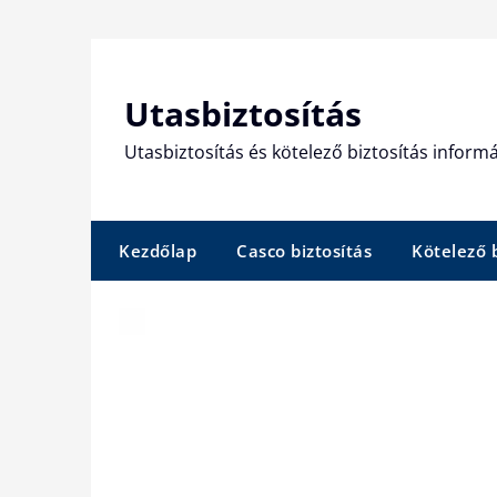
Skip
to
content
Utasbiztosítás
Utasbiztosítás és kötelező biztosítás informá
Kezdőlap
Casco biztosítás
Kötelező b