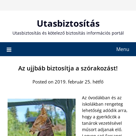
Skip
to
content
Utasbiztosítás
Utasbiztosítás és kötelező biztosítás információs portál
Menu
Az ujjbáb biztosítja a szórakozást!
Posted on 2019. február 25. hétfő
Az óvodákban és az
iskolákban rengeteg
lehetőség adódik arra,
hogy a gyerkőcök a
tanárok vezetésével
műsort adjanak elő.
Legyen szó farsangi