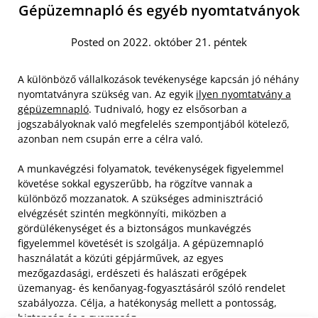
Gépüzemnapló és egyéb nyomtatványok
Posted on 2022. október 21. péntek
A különböző vállalkozások tevékenysége kapcsán jó néhány
nyomtatványra szükség van. Az egyik
ilyen nyomtatvány a
gépüzemnapló
. Tudnivaló, hogy ez elsősorban a
jogszabályoknak való megfelelés szempontjából kötelező,
azonban nem csupán erre a célra való.
A munkavégzési folyamatok, tevékenységek figyelemmel
követése sokkal egyszerűbb, ha rögzítve vannak a
különböző mozzanatok. A szükséges adminisztráció
elvégzését szintén megkönnyíti, miközben a
gördülékenységet és a biztonságos munkavégzés
figyelemmel követését is szolgálja.
A gépüzemnapló
használatát a közúti gépjárművek, az egyes
mezőgazdasági, erdészeti és halászati erőgépek
üzemanyag- és kenőanyag-fogyasztásáról szóló rendelet
szabályozza. Célja, a hatékonyság mellett a pontosság,
biztonság és a gyorsaság.