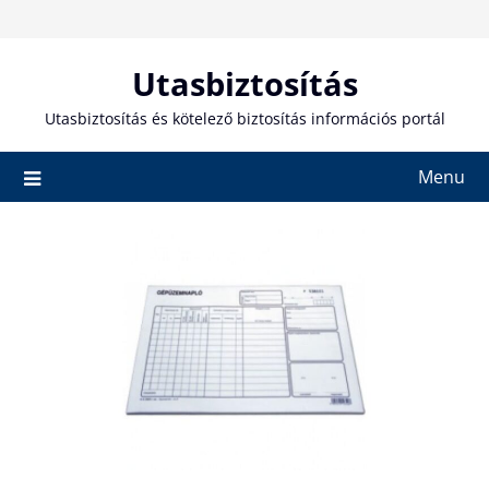
Skip
to
content
Utasbiztosítás
Utasbiztosítás és kötelező biztosítás információs portál
Menu