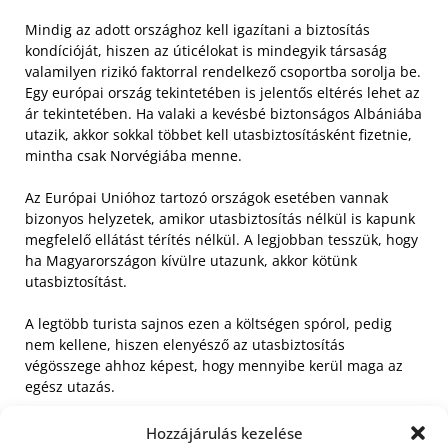
Mindig az adott országhoz kell igazítani a biztosítás
kondícióját, hiszen az úticélokat is mindegyik társaság
valamilyen rizikó faktorral rendelkező csoportba sorolja be.
Egy európai ország tekintetében is jelentős eltérés lehet az
ár tekintetében. Ha valaki a kevésbé biztonságos Albániába
utazik, akkor sokkal többet kell utasbiztosításként fizetnie,
mintha csak Norvégiába menne.
Az Európai Unióhoz tartozó országok esetében vannak
bizonyos helyzetek, amikor utasbiztosítás nélkül is kapunk
megfelelő ellátást térítés nélkül. A legjobban tesszük, hogy
ha Magyarországon kívülre utazunk, akkor kötünk
utasbiztosítást.
A legtöbb turista sajnos ezen a költségen spórol, pedig
nem kellene, hiszen elenyésző az utasbiztosítás
végösszege ahhoz képest, hogy mennyibe kerül maga az
egész utazás.
Keressen olyan utasbiztosítási csomagot, amely
Hozzájárulás kezelése