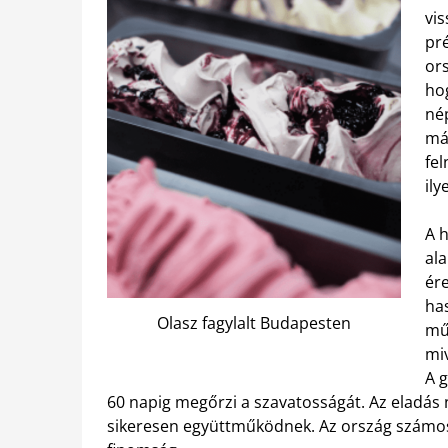
vis
pr
or
ho
né
má
fel
ily
A 
ala
ére
ha
Olasz fagylalt Budapesten
mű
mi
A 
60 napig megőrzi a szavatosságát. Az eladás 
sikeresen együttműködnek. Az ország számos