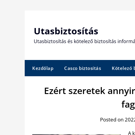
Skip
to
content
Utasbiztosítás
Utasbiztosítás és kötelező biztosítás informá
Kezdőlap
Casco biztosítás
Kötelező b
Ezért szeretek annyi
fag
Posted on 2022
A k