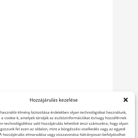
Hozzájárulás kezelése
elhasználói élmény biztosítása érdekében olyan technológiákat használunk,
l a cookie-k, amelyek tárolják az eszközinformációkat és/vagy hozzáférnek
en technológiákhoz való hozzájárulás lehetővé teszi számunkra, hogy olyan
gozzunk fel ezen az oldalon, mint a böngészési viselkedés vagy az egyedi
 A hozzájárulás elmaradása vagy visszavonása hátrányosan befolyásolhat