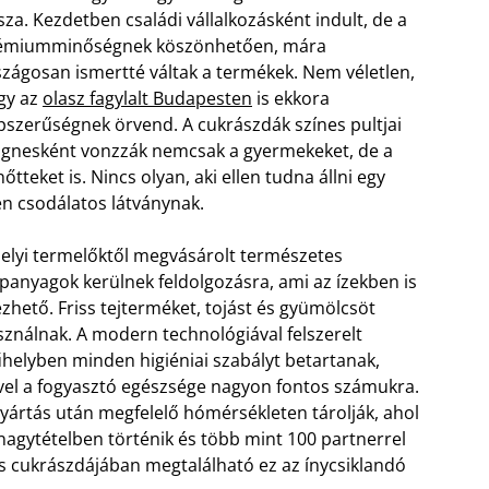
sza. Kezdetben családi vállalkozásként indult, de a
émiumminőségnek köszönhetően, mára
szágosan ismertté váltak a termékek. Nem véletlen,
gy az
olasz fagylalt Budapesten
is ekkora
pszerűségnek örvend. A cukrászdák színes pultjai
gnesként vonzzák nemcsak a gyermekeket, de a
nőtteket is. Nincs olyan, aki ellen tudna állni egy
en csodálatos látványnak.
helyi termelőktől megvásárolt természetes
panyagok kerülnek feldolgozásra, ami az ízekben is
zhető. Friss tejterméket, tojást és gyümölcsöt
sználnak. A modern technológiával felszerelt
helyben minden higiéniai szabályt betartanak,
vel a fogyasztó egészsége nagyon fontos számukra.
gyártás után megfelelő hómérsékleten tárolják, ahol
nagytételben történik és több mint 100 partnerrel
 cukrászdájában megtalálható ez az ínycsiklandó