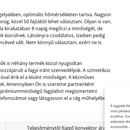
tégelyekben, optimális hőmérsékleten tartva. Nagyon
osig, közel 50 fajtából lehet választani. Olyan is van,
a kirakatában 8 napig megőrzi a minőségét, de
k kiürülnek. Látványra csodálatos, ízeiben pedig
ncévvé vált. Nem könnyű választani, ezért ne is
, ők is néhány termék közül nyugodtan
zzájárult a fagyi iránt szenvedélyük. A szintetikus
óval érik el a kívánt minőséget. A kézműves
nek. Amennyiben Ön is szeretne partnerként
 a prémiumminőségű fagylaltot megismertetni
elefonszámot vagy látogasson el a cég műhelyébe,
A legjobb f
mint példáu
azokhoz. Ez
adatokat dol
azonosítók.
Teljesítménytől függő konvektor árak