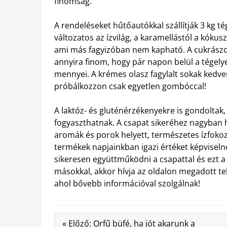
finomság.
A rendeléseket hűtőautókkal szállítják 3 kg 
változatos az ízvilág, a karamellástól a kókusz
ami más fagyizóban nem kapható. A cukrászd
annyira finom, hogy pár napon belül a tégelye
mennyei. A krémes olasz fagylalt sokak kedve
próbálkozzon csak egyetlen gombóccal!
A laktóz- és gluténérzékenyekre is gondoltak
fogyaszthatnak. A csapat sikeréhez nagyban ho
aromák és porok helyett, természetes ízfokoz
termékek napjainkban igazi értéket képvisel
sikeresen együttműködni a csapattal és ezt
másokkal, akkor hívja az oldalon megadott t
ahol bővebb információval szolgálnak!
« Előző: Orfű büfé, ha jót akarunk a