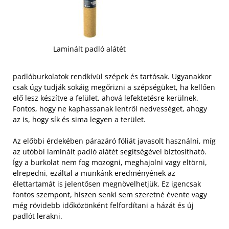
Laminált padló alátét
padlóburkolatok rendkívül szépek és tartósak. Ugyanakkor
csak úgy tudják sokáig megőrizni a szépségüket, ha kellően
elő lesz készítve a felület, ahová lefektetésre kerülnek.
Fontos, hogy ne kaphassanak lentről nedvességet, ahogy
az is, hogy sík és sima legyen a terület.
Az előbbi érdekében párazáró fóliát javasolt használni, míg
az utóbbi laminált padló alátét segítségével biztosítható.
Így a burkolat nem fog mozogni, meghajolni vagy eltörni,
elrepedni, ezáltal a munkánk eredményének az
élettartamát is jelentősen megnövelhetjük. Ez igencsak
fontos szempont, hiszen senki sem szeretné évente vagy
még rövidebb időközönként felfordítani a házát és új
padlót lerakni.