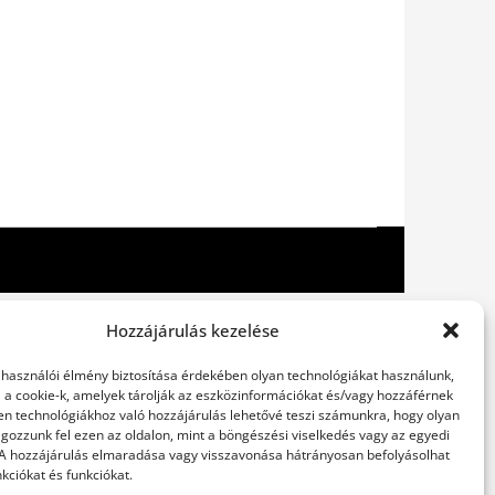
Hozzájárulás kezelése
elhasználói élmény biztosítása érdekében olyan technológiákat használunk,
l a cookie-k, amelyek tárolják az eszközinformációkat és/vagy hozzáférnek
en technológiákhoz való hozzájárulás lehetővé teszi számunkra, hogy olyan
gozzunk fel ezen az oldalon, mint a böngészési viselkedés vagy az egyedi
 A hozzájárulás elmaradása vagy visszavonása hátrányosan befolyásolhat
kciókat és funkciókat.