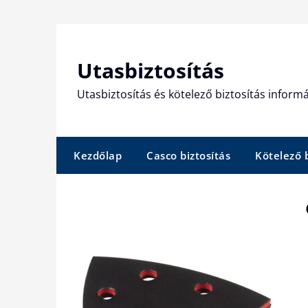
Skip
to
content
Utasbiztosítás
Utasbiztosítás és kötelező biztosítás informá
Kezdőlap
Casco biztosítás
Kötelező b