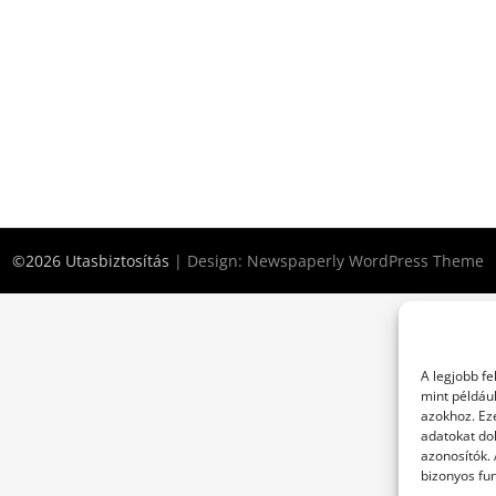
©2026 Utasbiztosítás
| Design:
Newspaperly WordPress Theme
A legjobb f
mint példáu
azokhoz. Ez
adatokat dol
azonosítók.
bizonyos fun