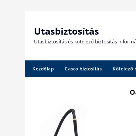
Skip
to
content
Utasbiztosítás
Utasbiztosítás és kötelező biztosítás informá
Kezdőlap
Casco biztosítás
Kötelező b
o