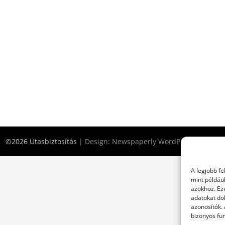
©2026 Utasbiztosítás
| Design:
Newspaperly WordPress Theme
A legjobb f
mint példáu
azokhoz. Ez
adatokat dol
azonosítók.
bizonyos fun