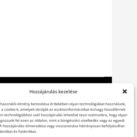
Hozzájárulás kezelése
elhasználói élmény biztosítása érdekében olyan technológiákat használunk,
l a cookie-k, amelyek tárolják az eszközinformációkat és/vagy hozzáférnek
en technológiákhoz való hozzájárulás lehetővé teszi számunkra, hogy olyan
gozzunk fel ezen az oldalon, mint a böngészési viselkedés vagy az egyedi
 A hozzájárulás elmaradása vagy visszavonása hátrányosan befolyásolhat
kciókat és funkciókat.