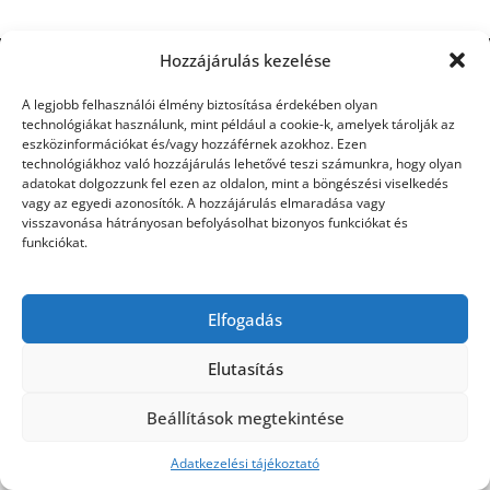
Hozzájárulás kezelése
©2026 Utasbiztosítás
| Design:
Newspaperly
WordPress Theme
A legjobb felhasználói élmény biztosítása érdekében olyan
technológiákat használunk, mint például a cookie-k, amelyek tárolják az
eszközinformációkat és/vagy hozzáférnek azokhoz. Ezen
technológiákhoz való hozzájárulás lehetővé teszi számunkra, hogy olyan
adatokat dolgozzunk fel ezen az oldalon, mint a böngészési viselkedés
vagy az egyedi azonosítók. A hozzájárulás elmaradása vagy
visszavonása hátrányosan befolyásolhat bizonyos funkciókat és
funkciókat.
Elfogadás
Elutasítás
Beállítások megtekintése
Adatkezelési tájékoztató