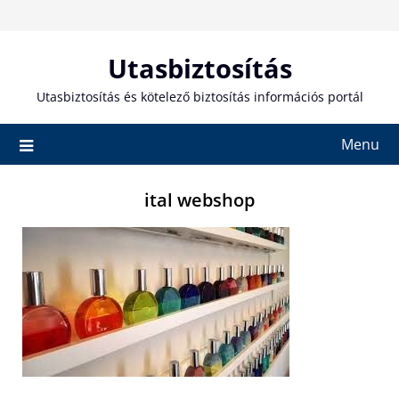
Skip
to
content
Utasbiztosítás
Utasbiztosítás és kötelező biztosítás információs portál
Menu
ital webshop