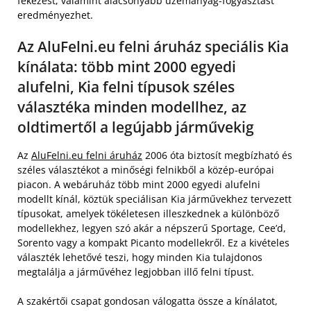
fékezést, valamint alacsonyabb üzemanyag-fogyasztást
eredményezhet.
Az AluFelni.eu felni áruház speciális Kia
kínálata: több mint 2000 egyedi
alufelni, Kia felni típusok széles
választéka minden modellhez, az
oldtimertől a legújabb járművekig
Az
AluFelni.eu felni áruház
2006 óta biztosít megbízható és
széles választékot a minőségi felnikből a közép-európai
piacon. A webáruház több mint 2000 egyedi alufelni
modellt kínál, köztük speciálisan Kia járművekhez tervezett
típusokat, amelyek tökéletesen illeszkednek a különböző
modellekhez, legyen szó akár a népszerű Sportage, Cee’d,
Sorento vagy a kompakt Picanto modellekről. Ez a kivételes
választék lehetővé teszi, hogy minden Kia tulajdonos
megtalálja a járművéhez legjobban illő felni típust.
A szakértői csapat gondosan válogatta össze a kínálatot,