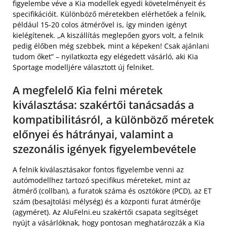
figyelembe véve a Kia modellek egyedi követelményeit és
specifikációit. Különböző méretekben elérhetőek a felnik,
például 15-20 colos átmérővel is, így minden igényt
kielégítenek. „A kiszállítás meglepően gyors volt, a felnik
pedig élőben még szebbek, mint a képeken! Csak ajánlani
tudom őket” – nyilatkozta egy elégedett vásárló, aki Kia
Sportage modelljére választott új felniket.
A megfelelő Kia felni méretek
kiválasztása: szakértői tanácsadás a
kompatibilitásról, a különböző méretek
előnyei és hátrányai, valamint a
szezonális igények figyelembevétele
A felnik kiválasztásakor fontos figyelembe venni az
autómodellhez tartozó specifikus méreteket, mint az
átmérő (collban), a furatok száma és osztóköre (PCD), az ET
szám (besajtolási mélység) és a központi furat átmérője
(agyméret). Az AluFelni.eu szakértői csapata segítséget
nyújt a vásárlóknak, hogy pontosan meghatározzák a Kia