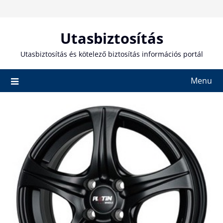
Skip
to
content
Utasbiztosítás
Utasbiztosítás és kötelező biztosítás információs portál
Menu