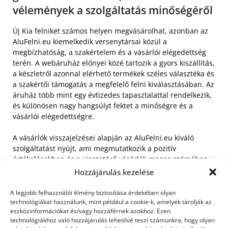
vélemények a szolgáltatás minőségéről
Új Kia felniket számos helyen megvásárolhat, azonban az
AluFelni.eu kiemelkedik versenytársai közül a
megbízhatóság, a szakértelem és a vásárlói elégedettség
terén. A webáruház előnyei közé tartozik a gyors kiszállítás,
a készletről azonnal elérhető termékek széles választéka és
a szakértői támogatás a megfelelő felni kiválasztásában. Az
áruház több mint egy évtizedes tapasztalattal rendelkezik,
és különösen nagy hangsúlyt fektet a minőségre és a
vásárlói elégedettségre.
A vásárlók visszajelzései alapján az AluFelni.eu kiváló
szolgáltatást nyújt, ami megmutatkozik a pozitív
értékelésekben és a visszatérő vásárlók magas számában.
„Korrekt, olcsó és gyors. Ez a harmadik garnitúra, amit
Hozzájárulás kezelése
tőlük rendelek az évek alatt, sosem csalódtam” – írta egy
elégedett ügyfél, aki többször is bizalmat szavazott a
A legjobb felhasználói élmény biztosítása érdekében olyan
webáruháznak. A webáruház garanciális feltételei és a
technológiákat használunk, mint például a cookie-k, amelyek tárolják az
eszközinformációkat és/vagy hozzáférnek azokhoz. Ezen
rugalmas ügyintézés tovább növelik a vásárlók
technológiákhoz való hozzájárulás lehetővé teszi számunkra, hogy olyan
biztonságérzetét, tudván, hogy bármilyen probléma esetén