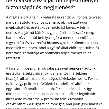
befolyásolja ez a jármű teljesítményét,
biztonságát és megjelenését
A megfelelő
Kia felni kiválasztása
rendkívül fontos tényező
minden autótulajdonos számára, aki hosszútávon
megbízható és esztétikus megoldást keres. A felnik
nemcsak a jármű külső megjelenését határozzák meg,
hanem közvetlenül befolyásolják a menetdinamikát, a
fogyasztást és a vezetési biztonságot is. Különösen a Kia
modellek esetében, ahol a gyártó által előírt specifikációk
betartása garantálja az optimális teljesítményt és az
úttartást.
A kiváló minőségű felnik választásával nemcsak autónk
esztétikai értékét növeljük, de jelentős mértékben
hozzájárulhatunk a biztonságos közlekedéshez is. Fekete,
ezüst vagy polírozott felülettel rendelkező alufelnik
egyaránt elérhetők a különböző Kia modellekhez, így
mindenki megtalálhatja az autója stílusához leginkább
illeszkedő változatot. A prémium felnik továbbá
csökkenthetik a rugózatlan tömeget, ami jobb gyorsulást és