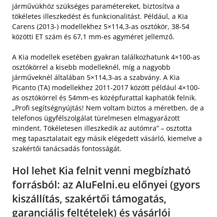
járművükhöz szükséges paramétereket, biztosítva a
tökéletes illeszkedést és funkcionalitást. Például, a Kia
Carens (2013-) modellekhez 5×114,3-as osztókör, 38-54
közötti ET szám és 67,1 mm-es agyméret jellemző.
A Kia modellek esetében gyakran találkozhatunk 4×100-as
osztókörrel a kisebb modelleknél, míg a nagyobb
járműveknél általában 5×114,3-as a szabvány. A Kia
Picanto (TA) modellekhez 2011-2017 között például 4×100-
as osztókörrel és 54mm-es középfurattal kaphatók felnik.
„Profi segítségnyújtás! Nem voltam biztos a méretben, de a
telefonos ügyfélszolgálat türelmesen elmagyarázott
mindent. Tökéletesen illeszkedik az autómra” – osztotta
meg tapasztalatait egy másik elégedett vásárló, kiemelve a
szakértői tanácsadás fontosságát.
Hol lehet Kia felnit venni megbízható
forrásból: az AluFelni.eu előnyei (gyors
kiszállítás, szakértői támogatás,
garanciális feltételek) és vásárlói