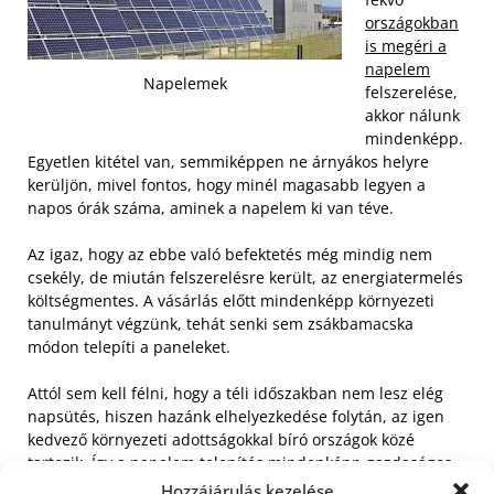
országokban
is megéri a
napelem
Napelemek
felszerelése,
akkor nálunk
mindenképp.
Egyetlen kitétel van, semmiképpen ne árnyákos helyre
kerüljön, mivel fontos, hogy minél magasabb legyen a
napos órák száma, aminek a napelem ki van téve.
Az igaz, hogy az ebbe való befektetés még mindig nem
csekély, de miután felszerelésre került, az energiatermelés
költségmentes. A vásárlás előtt mindenképp környezeti
tanulmányt végzünk, tehát senki sem zsákbamacska
módon telepíti a paneleket.
Attól sem kell félni, hogy a téli időszakban nem lesz elég
napsütés, hiszen hazánk elhelyezkedése folytán, az igen
kedvező környezeti adottságokkal bíró országok közé
tartozik. Így a napelem telepítés mindenképp gazdaságos
lesz.
Hozzájárulás kezelése