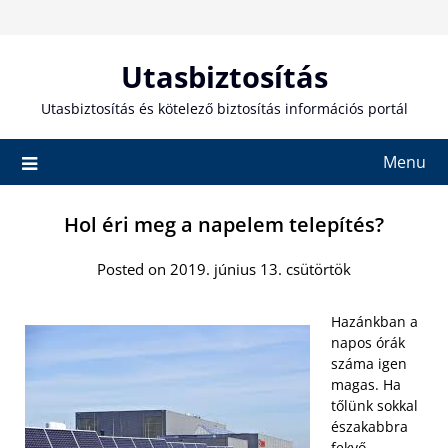
Skip
to
content
Utasbiztosítás
Utasbiztosítás és kötelező biztosítás információs portál
Menu
Hol éri meg a napelem telepítés?
Posted on 2019. június 13. csütörtök
Hazánkban a
napos órák
száma igen
magas. Ha
tőlünk sokkal
északabbra
fekvő