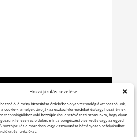
Hozzájárulás kezelése
elhasználói élmény biztosítása érdekében olyan technológiákat használunk,
l a cookie-k, amelyek tárolják az eszközinformációkat és/vagy hozzáférnek
en technológiákhoz való hozzájárulás lehetővé teszi számunkra, hogy olyan
gozzunk fel ezen az oldalon, mint a böngészési viselkedés vagy az egyedi
 A hozzájárulás elmaradása vagy visszavonása hátrányosan befolyásolhat
kciókat és funkciókat.