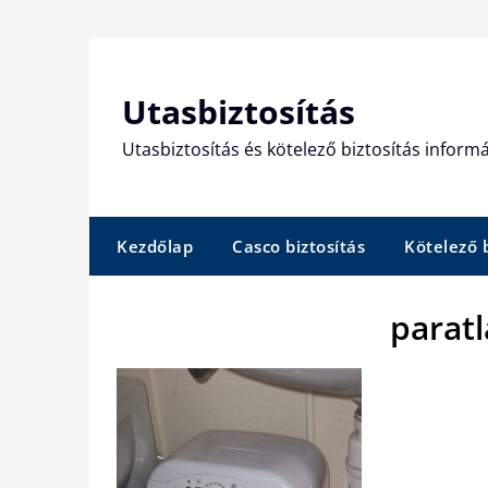
Skip
to
content
Utasbiztosítás
Utasbiztosítás és kötelező biztosítás informá
Kezdőlap
Casco biztosítás
Kötelező b
parat