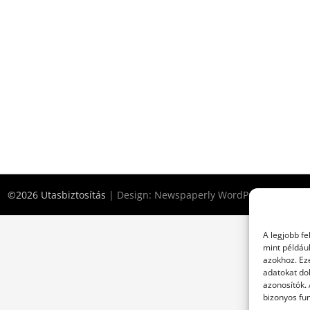
©2026 Utasbiztosítás
| Design:
Newspaperly WordPress Theme
A legjobb f
mint példáu
azokhoz. Ez
adatokat dol
azonosítók.
bizonyos fun