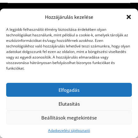
©2026 Utasbiztosítás
| Design:
Newspaperly
Hozzájárulás kezelése
WordPress Theme
A legjobb felhasználói élmény biztosítása érdekében olyan
technológiákat használunk, mint például a cookie-k, amelyek tárolják az
eszközinformációkat és/vagy hozzáférnek azokhoz. Ezen
technológiákhoz való hozzájárulás lehetővé teszi számunkra, hogy olyan
adatokat dolgozzunk fel ezen az oldalon, mint a böngészési viselkedés
vagy az egyedi azonosítók. A hozzájárulás elmaradása vagy
visszavonása hátrányosan befolyásolhat bizonyos funkciókat és
funkciókat.
Elfogadás
Elutasítás
Beállítások megtekintése
Adatkezelési tájékoztató