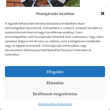
Hozzájárulás kezelése
A legjobb felhasználói élmény biztosítása érdekében olyan
Citroen Xsara Picasso alufelni az AluFelni.eu áruházban
technológiákat használunk, mint például a cookie-k, amelyek tárolják az
eszközinformációkat és/vagy hozzáférnek azokhoz. Ezen
technológiákhoz való hozzájárulás lehetővé teszi számunkra, hogy olyan
adatokat dolgozzunk fel ezen az oldalon, mint a böngészési viselkedés
vagy az egyedi azonosítók. A hozzájárulás elmaradása vagy
©2026 Utasbiztosítás
| Design:
Newspaperly
visszavonása hátrányosan befolyásolhat bizonyos funkciókat és
WordPress Theme
funkciókat.
Elfogadás
Elutasítás
Beállítások megtekintése
Adatkezelési tájékoztató