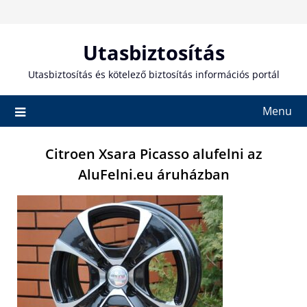
Skip
to
content
Utasbiztosítás
Utasbiztosítás és kötelező biztosítás információs portál
Menu
Citroen Xsara Picasso alufelni az
AluFelni.eu áruházban