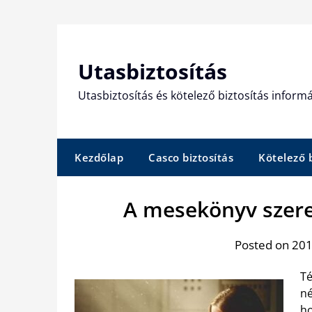
Skip
to
content
Utasbiztosítás
Utasbiztosítás és kötelező biztosítás informá
Kezdőlap
Casco biztosítás
Kötelező b
A mesekönyv szere
Posted on 201
Té
né
ho