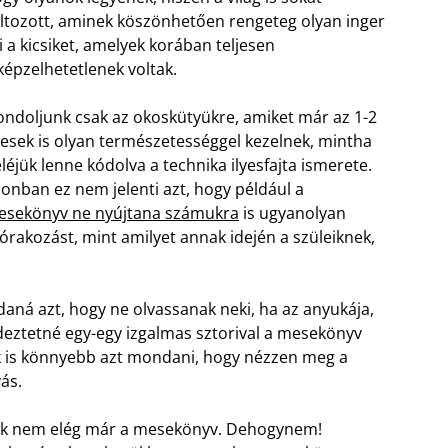
ltozott, aminek köszönhetően rengeteg olyan inger
i a kicsiket, amelyek korában teljesen
képzelhetetlenek voltak.
ndoljunk csak az okoskütyükre, amiket már az 1-2
esek is olyan természetességgel kezelnek, mintha
léjük lenne kódolva a technika ilyesfajta ismerete.
onban ez nem jelenti azt, hogy például a
esekönyv ne nyújtana számukra
is ugyanolyan
órakozást, mint amilyet annak idején a szüleiknek,
ná azt, hogy ne olvassanak neki, ha az anyukája,
eztetné egy-egy izgalmas sztorival a mesekönyv
nek is könnyebb azt mondani, hogy nézzen meg a
ás.
nekik nem elég már a mesekönyv. Dehogynem!