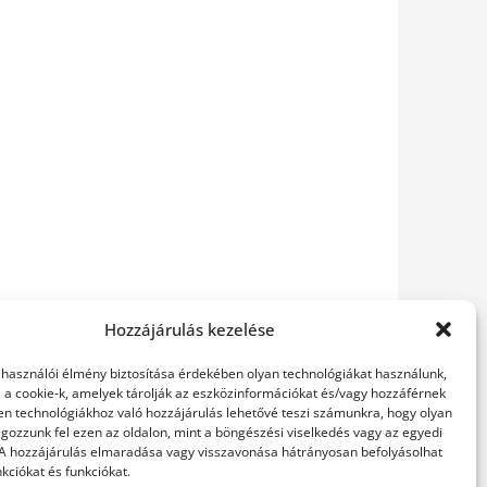
Hozzájárulás kezelése
elhasználói élmény biztosítása érdekében olyan technológiákat használunk,
l a cookie-k, amelyek tárolják az eszközinformációkat és/vagy hozzáférnek
en technológiákhoz való hozzájárulás lehetővé teszi számunkra, hogy olyan
gozzunk fel ezen az oldalon, mint a böngészési viselkedés vagy az egyedi
 A hozzájárulás elmaradása vagy visszavonása hátrányosan befolyásolhat
kciókat és funkciókat.