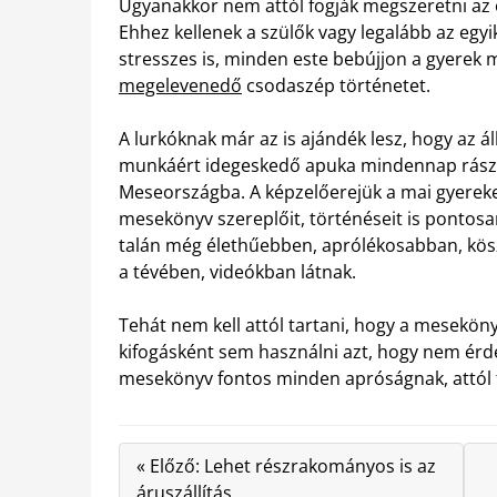
Ugyanakkor nem attól fogják megszeretni az 
Ehhez kellenek a szülők vagy legalább az egyi
stresszes is, minden este bebújjon a gyerek m
megelevenedő
csodaszép történetet.
A lurkóknak már az is ajándék lesz, hogy az
munkáért idegeskedő apuka mindennap rászá
Meseországba. A képzelőerejük a mai gyereke
mesekönyv szereplőit, történéseit is pontosan 
talán még élethűebben, aprólékosabban, kös
a tévében, videókban látnak.
Tehát nem kell attól tartani, hogy a mesekön
kifogásként sem használni azt, hogy nem érd
mesekönyv fontos minden apróságnak, attól f
« Előző: Lehet részrakományos is az
áruszállítás