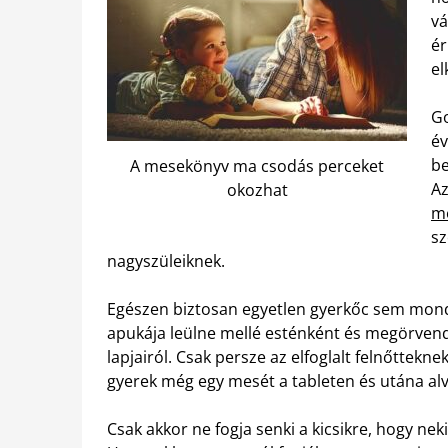
vá
ér
el
Go
év
be
A mesekönyv ma csodás perceket
Az
okozhat
m
sz
nagyszüleiknek.
Egészen biztosan egyetlen gyerkőc sem monda
apukája leülne mellé esténként és megörvend
lapjairól. Csak persze az elfoglalt felnőttek
gyerek még egy mesét a tableten és utána alv
Csak akkor ne fogja senki a kicsikre, hogy 