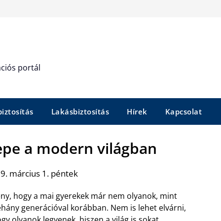
ciós portál
iztosítás
Lakásbiztosítás
Hírek
Kapcsolat
pe a modern világban
9. március 1. péntek
ny, hogy a mai gyerekek már nem olyanok, mint
hány generációval korábban. Nem is lehet elvárni,
gy olyanok legyenek, hiszen a világ is sokat