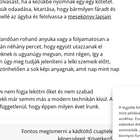
olvasást, ha a kezükbe nyomnak egy-egy kötetet.
kük odaadása, kitartása, hogy bármilyen fáradt és
ellé az ágyba és felolvassa a
mesekönyv lapjain
 állandóan rohanó anyuka vagy a folyamatosan a
n néhány percet, hogy együtt utazzanak el
knek is ugyanúgy megvan, mint régen, így a
úgy meg tudják jeleníteni a lelki szemeik előtt,
zönhetően a sok képi anyagnak, amit nap mint nap
yv nem fogja lekötni őket és nem szabad
ekli már semmi más a modern technikán kívül. A
üggetlenül, hogy éppen milyen évet írunk.
A legjobb f
mint példáu
azokhoz. Ez
adatokat dol
azonosítók.
Fontos megismerni a kádtöltő csaptelep
bizonyos fun
képességeit :Következő »