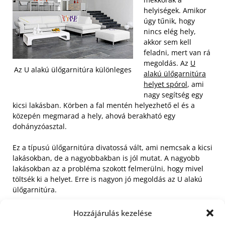
helyiségek. Amikor
úgy tűnik, hogy
nincs elég hely,
akkor sem kell
feladni, mert van rá
megoldás. Az
U
Az U alakú ülőgarnitúra különleges
alakú ülőgarnitúra
helyet spórol
, ami
nagy segítség egy
kicsi lakásban. Körben a fal mentén helyezhető el és a
közepén megmarad a hely, ahová berakható egy
dohányzóasztal.
Ez a típusú ülőgarnitúra divatossá vált, ami nemcsak a kicsi
lakásokban, de a nagyobbakban is jól mutat. A nagyobb
lakásokban az a probléma szokott felmerülni, hogy mivel
töltsék ki a helyet. Erre is nagyon jó megoldás az U alakú
ülőgarnitúra.
Rengeteg ember elfér rajta, nem kelt zsúfolt hatást és
Hozzájárulás kezelése
remekül mutat a lakásban. Webüzletünkben az U alakú