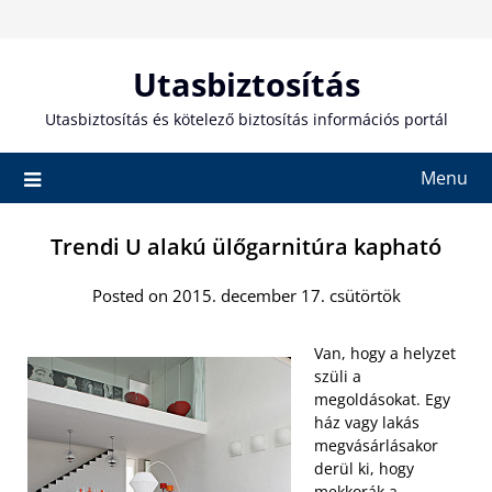
Skip
to
content
Utasbiztosítás
Utasbiztosítás és kötelező biztosítás információs portál
Menu
Trendi U alakú ülőgarnitúra kapható
Posted on 2015. december 17. csütörtök
Van, hogy a helyzet
szüli a
megoldásokat. Egy
ház vagy lakás
megvásárlásakor
derül ki, hogy
mekkorák a