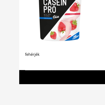
fehérjék