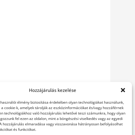
Hozzájárulás kezelése
elhasználói élmény biztosítása érdekében olyan technológiákat használunk,
l a cookie-k, amelyek tárolják az eszközinformációkat és/vagy hozzáférnek
en technológiákhoz való hozzájárulás lehetővé teszi számunkra, hogy olyan
gozzunk fel ezen az oldalon, mint a böngészési viselkedés vagy az egyedi
 A hozzájárulás elmaradása vagy visszavonása hátrányosan befolyásolhat
kciókat és funkciókat.