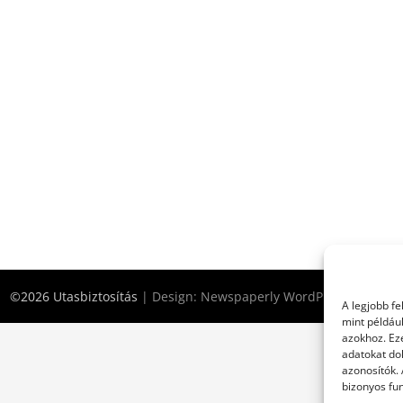
©2026 Utasbiztosítás
| Design:
Newspaperly WordPress Theme
A legjobb f
mint példáu
azokhoz. Ez
adatokat dol
azonosítók.
bizonyos fun