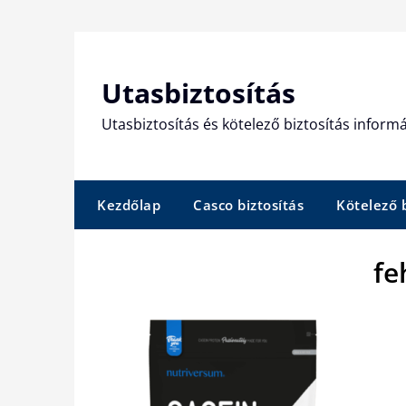
Skip
to
content
Utasbiztosítás
Utasbiztosítás és kötelező biztosítás informá
Kezdőlap
Casco biztosítás
Kötelező b
fe