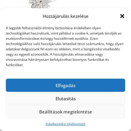
Hozzájárulás kezelése
A legjobb felhasználói élmény biztosítása érdekében olyan
technológiákat használunk, mint például a cookie-k, amelyek tárolják az
eszközinformációkat és/vagy hozzáférnek azokhoz. Ezen
esküvői hajdíszek
technológiákhoz való hozzájárulás lehetővé teszi számunkra, hogy olyan
adatokat dolgozzunk fel ezen az oldalon, mint a böngészési viselkedés
vagy az egyedi azonosítók. A hozzájárulás elmaradása vagy
visszavonása hátrányosan befolyásolhat bizonyos funkciókat és
funkciókat.
©2026 Utasbiztosítás
| Design:
Newspaperly
WordPress Theme
Elfogadás
Elutasítás
Beállítások megtekintése
Adatkezelési tájékoztató