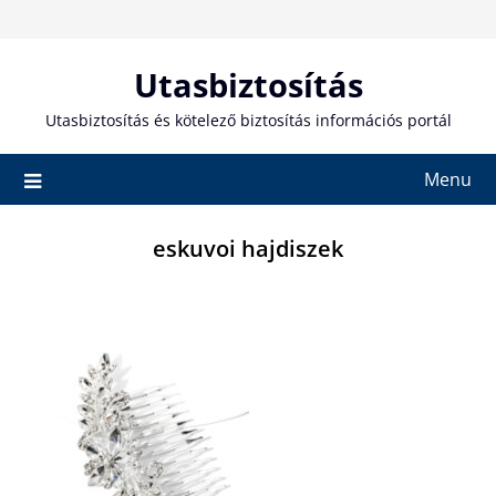
Skip
to
content
Utasbiztosítás
Utasbiztosítás és kötelező biztosítás információs portál
Menu
eskuvoi hajdiszek