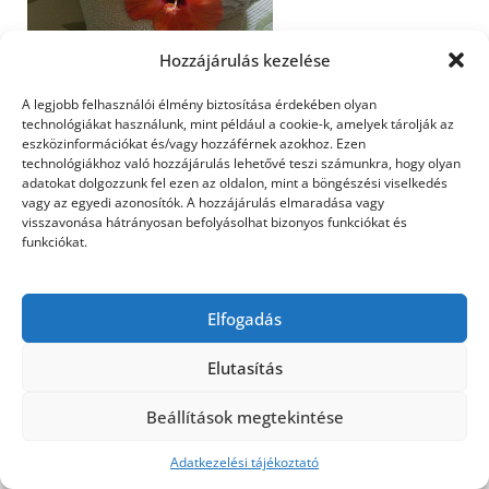
Hozzájárulás kezelése
A legjobb felhasználói élmény biztosítása érdekében olyan
technológiákat használunk, mint például a cookie-k, amelyek tárolják az
eszközinformációkat és/vagy hozzáférnek azokhoz. Ezen
technológiákhoz való hozzájárulás lehetővé teszi számunkra, hogy olyan
adatokat dolgozzunk fel ezen az oldalon, mint a böngészési viselkedés
vagy az egyedi azonosítók. A hozzájárulás elmaradása vagy
©2026 Utasbiztosítás
| Design:
Newspaperly
visszavonása hátrányosan befolyásolhat bizonyos funkciókat és
WordPress Theme
funkciókat.
Elfogadás
Elutasítás
Beállítások megtekintése
Adatkezelési tájékoztató