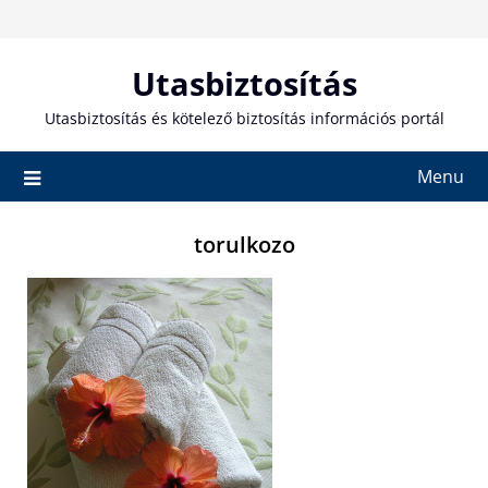
Skip
to
content
Utasbiztosítás
Utasbiztosítás és kötelező biztosítás információs portál
Menu
torulkozo