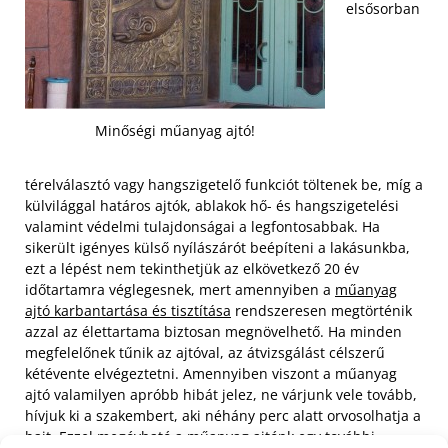
elsősorban
Minőségi műanyag ajtó!
térelválasztó vagy hangszigetelő funkciót töltenek be, míg a
külvilággal határos ajtók, ablakok hő- és hangszigetelési
valamint védelmi tulajdonságai a legfontosabbak. Ha
sikerült igényes külső nyílászárót beépíteni a lakásunkba,
ezt a lépést nem tekinthetjük az elkövetkező 20 év
időtartamra véglegesnek, mert amennyiben a
műanyag
ajtó karbantartása és tisztítása
rendszeresen megtörténik
azzal az élettartama biztosan megnövelhető.
Ha minden
megfelelőnek tűnik az ajtóval, az átvizsgálást célszerű
kétévente elvégeztetni. Amennyiben viszont a műanyag
ajtó valamilyen apróbb hibát jelez, ne várjunk vele tovább,
hívjuk ki a szakembert, aki néhány perc alatt orvosolhatja a
bajt. Ezzel megóvható a műanyag ajtónk egy további