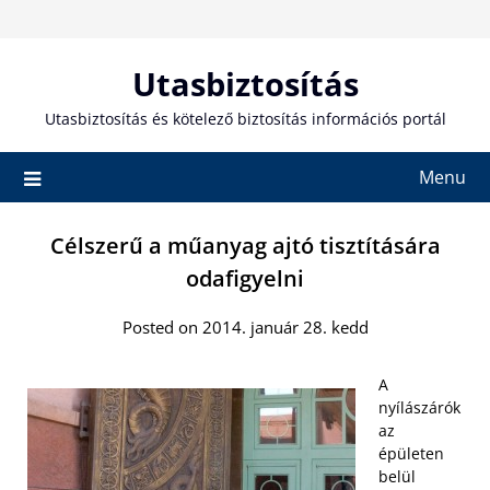
Skip
to
content
Utasbiztosítás
Utasbiztosítás és kötelező biztosítás információs portál
Menu
Célszerű a műanyag ajtó tisztítására
odafigyelni
Posted on 2014. január 28. kedd
A
nyílászárók
az
épületen
belül