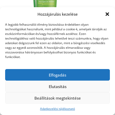
Hozzájárulás kezelése
A legjobb felhasználói élmény biztosítása érdekében olyan
technológiákat használunk, mint például a cookie-k, amelyek tárolják az
eszközinformációkat és/vagy hozzáférnek azokhoz. Ezen
bioderma sampon
technológiákhoz való hozzájárulás lehetővé teszi számunkra, hogy olyan
adatokat dolgozzunk fel ezen az oldalon, mint a böngészési viselkedés
vagy az egyedi azonosítók. A hozzájárulás elmaradása vagy
visszavonása hátrányosan befolyásolhat bizonyos funkciókat és
funkciókat.
©2026 Utasbiztosítás
| Design:
Newspaperly
WordPress Theme
Elfogadás
Elutasítás
Beállítások megtekintése
Adatkezelési tájékoztató