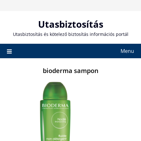
Skip
to
content
Utasbiztosítás
Utasbiztosítás és kötelező biztosítás információs portál
Menu
bioderma sampon