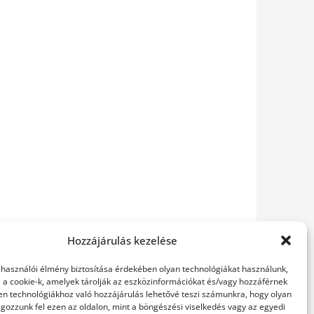
Hozzájárulás kezelése
elhasználói élmény biztosítása érdekében olyan technológiákat használunk,
l a cookie-k, amelyek tárolják az eszközinformációkat és/vagy hozzáférnek
en technológiákhoz való hozzájárulás lehetővé teszi számunkra, hogy olyan
gozzunk fel ezen az oldalon, mint a böngészési viselkedés vagy az egyedi