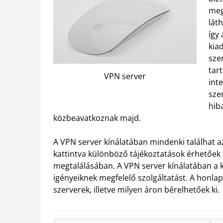
meg
lát
így
kia
sze
tar
VPN server
int
sze
hib
közbeavatkoznak majd.
A VPN server kínálatában mindenki találhat a
kattintva különböző tájékoztatások érhetőek 
megtalálásában. A VPN server kínálatában a ki
igényeiknek megfelelő szolgáltatást. A honla
szerverek, illetve milyen áron bérelhetőek ki.