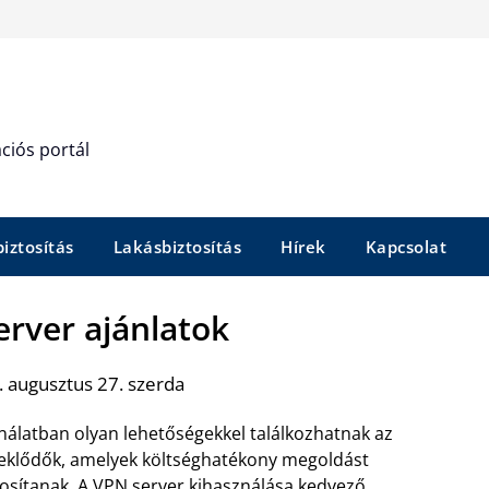
ciós portál
iztosítás
Lakásbiztosítás
Hírek
Kapcsolat
zerver ajánlatok
 augusztus 27. szerda
ínálatban olyan lehetőségekkel találkozhatnak az
eklődők, amelyek költséghatékony megoldást
tosítanak. A
VPN server
kihasználása kedvező