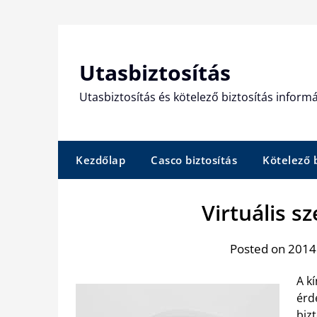
Skip
to
content
Utasbiztosítás
Utasbiztosítás és kötelező biztosítás informá
Kezdőlap
Casco biztosítás
Kötelező b
Virtuális s
Posted on 2014.
A k
érd
biz