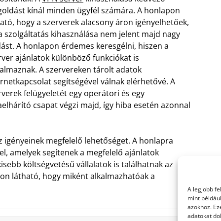
oldást kínál minden ügyfél számára. A honlapon
ható, hogy a szerverek alacsony áron igényelhetőek,
 a szolgáltatás kihasználása nem jelent majd nagy
dást. A honlapon érdemes keresgélni, hiszen a
rver ajánlatok különböző funkciókat is
talmaznak. A szervereken tárolt adatok
ernetkapcsolat segítségével válnak elérhetővé. A
rverek felügyeletét egy operátori és egy
aelhárító csapat végzi majd, így hiba esetén azonnal
z igényeinek megfelelő lehetőséget. A honlapra
el, amelyek segítenek a megfelelő ajánlatok
sebb költségvetésű vállalatok is találhatnak az
pon látható, hogy miként alkalmazhatóak a
A legjobb f
mint példáu
azokhoz. Ez
adatokat dol