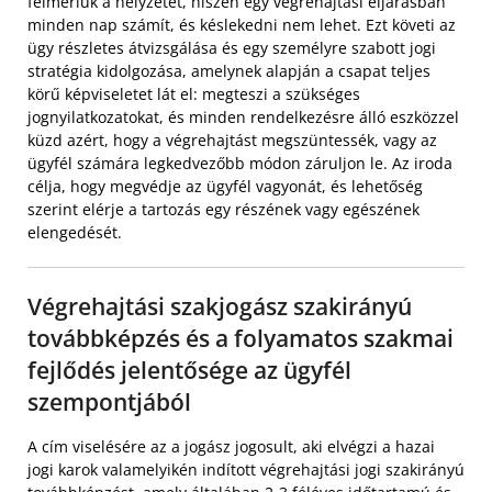
felmériük a helyzetet, hiszen egy végrehajtási eljárásban
minden nap számít, és késlekedni nem lehet. Ezt követi az
ügy részletes átvizsgálása és egy személyre szabott jogi
stratégia kidolgozása, amelynek alapján a csapat teljes
körű képviseletet lát el: megteszi a szükséges
jognyilatkozatokat, és minden rendelkezésre álló eszközzel
küzd azért, hogy a végrehajtást megszüntessék, vagy az
ügyfél számára legkedvezőbb módon záruljon le. Az iroda
célja, hogy megvédje az ügyfél vagyonát, és lehetőség
szerint elérje a tartozás egy részének vagy egészének
elengedését.
Végrehajtási szakjogász szakirányú
továbbképzés és a folyamatos szakmai
fejlődés jelentősége az ügyfél
szempontjából
A cím viselésére az a jogász jogosult, aki elvégzi a hazai
jogi karok valamelyikén indított végrehajtási jogi szakirányú