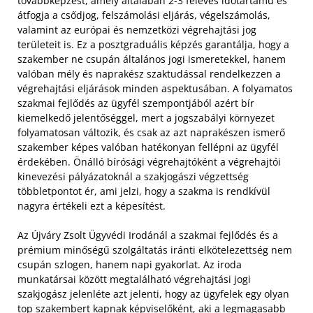
továbbképzést, amely általában 2-3 féléves időtartamú és
átfogja a csődjog, felszámolási eljárás, végelszámolás,
valamint az európai és nemzetközi végrehajtási jog
területeit is. Ez a posztgraduális képzés garantálja, hogy a
szakember ne csupán általános jogi ismeretekkel, hanem
valóban mély és naprakész szaktudással rendelkezzen a
végrehajtási eljárások minden aspektusában. A folyamatos
szakmai fejlődés az ügyfél szempontjából azért bír
kiemelkedő jelentőséggel, mert a jogszabályi környezet
folyamatosan változik, és csak az azt naprakészen ismerő
szakember képes valóban hatékonyan fellépni az ügyfél
érdekében. Önálló bírósági végrehajtóként a végrehajtói
kinevezési pályázatoknál a szakjogászi végzettség
többletpontot ér, ami jelzi, hogy a szakma is rendkívül
nagyra értékeli ezt a képesítést.
Az Újváry Zsolt Ügyvédi Irodánál a szakmai fejlődés és a
prémium minőségű szolgáltatás iránti elkötelezettség nem
csupán szlogen, hanem napi gyakorlat. Az iroda
munkatársai között megtalálható végrehajtási jogi
szakjogász jelenléte azt jelenti, hogy az ügyfelek egy olyan
top szakembert kapnak képviselőként, aki a legmagasabb