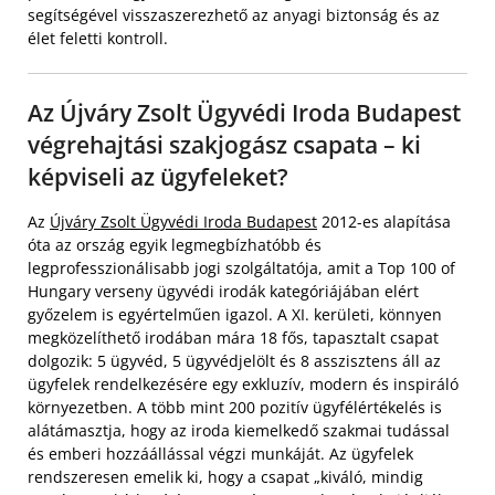
segítségével visszaszerezhető az anyagi biztonság és az
élet feletti kontroll.
Az Újváry Zsolt Ügyvédi Iroda Budapest
végrehajtási szakjogász csapata – ki
képviseli az ügyfeleket?
Az
Újváry Zsolt Ügyvédi Iroda Budapest
2012-es alapítása
óta az ország egyik legmegbízhatóbb és
legprofesszionálisabb jogi szolgáltatója, amit a Top 100 of
Hungary verseny ügyvédi irodák kategóriájában elért
győzelem is egyértelműen igazol. A XI. kerületi, könnyen
megközelíthető irodában mára 18 fős, tapasztalt csapat
dolgozik: 5 ügyvéd, 5 ügyvédjelölt és 8 asszisztens áll az
ügyfelek rendelkezésére egy exkluzív, modern és inspiráló
környezetben. A több mint 200 pozitív ügyfélértékelés is
alátámasztja, hogy az iroda kiemelkedő szakmai tudással
és emberi hozzáállással végzi munkáját. Az ügyfelek
rendszeresen emelik ki, hogy a csapat „kiváló, mindig