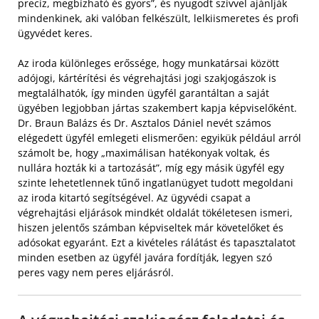
precíz, megbízható és gyors”, és nyugodt szívvel ajánlják
mindenkinek, aki valóban felkészült, lelkiismeretes és profi
ügyvédet keres.
Az iroda különleges erőssége, hogy munkatársai között
adójogi, kártérítési és végrehajtási jogi szakjogászok is
megtalálhatók, így minden ügyfél garantáltan a saját
ügyében legjobban jártas szakembert kapja képviselőként.
Dr. Braun Balázs és Dr. Asztalos Dániel nevét számos
elégedett ügyfél emlegeti elismerően: egyikük például arról
számolt be, hogy „maximálisan hatékonyak voltak, és
nullára hozták ki a tartozását”, míg egy másik ügyfél egy
szinte lehetetlennek tűnő ingatlanügyet tudott megoldani
az iroda kitartó segítségével. Az ügyvédi csapat a
végrehajtási eljárások mindkét oldalát tökéletesen ismeri,
hiszen jelentős számban képviseltek már követelőket és
adósokat egyaránt. Ezt a kivételes rálátást és tapasztalatot
minden esetben az ügyfél javára fordítják, legyen szó
peres vagy nem peres eljárásról.