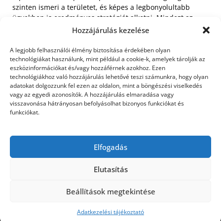
szinten ismeri a területet, és képes a legbonyolultabb
ügyekben is eredményes stratégiát alkotni. Mindezt az
iroda megfizethető árakon kínálja, bizonyítva, hogy a kiváló
Hozzájárulás kezelése
szakmai tudás és az exkluzív környezet nem feltétlenül jár
együtt elérhetetlen díjakkal. Ha végrehajtás fenyegeti a
A legjobb felhasználói élmény biztosítása érdekében olyan
vagyonát, válassza Budapest egyik legjobb ügyvédi
technológiákat használunk, mint például a cookie-k, amelyek tárolják az
eszközinformációkat és/vagy hozzáférnek azokhoz. Ezen
irodáját, és tegye meg az első lépést a megoldás és a
technológiákhoz való hozzájárulás lehetővé teszi számunkra, hogy olyan
nyugalom visszaszerzése felé még ma!
adatokat dolgozzunk fel ezen az oldalon, mint a böngészési viselkedés
vagy az egyedi azonosítók. A hozzájárulás elmaradása vagy
visszavonása hátrányosan befolyásolhat bizonyos funkciókat és
funkciókat.
« Előző: Golf 4
Ékszerkészítés kezdőknek a
alufelni: prémium
White & Black ékszerbolt
minőség az
Budapest műhelyében
Elfogadás
AluFelni.eu-n
:Következő »
Elutasítás
Beállítások megtekintése
©2026 Utasbiztosítás
| Design:
Newspaperly
WordPress Theme
Adatkezelési tájékoztató