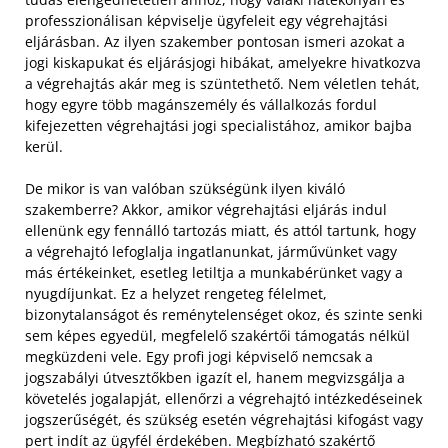
professzionálisan képviselje ügyfeleit egy végrehajtási
eljárásban. Az ilyen szakember pontosan ismeri azokat a
jogi kiskapukat és eljárásjogi hibákat, amelyekre hivatkozva
a végrehajtás akár meg is szüntethető. Nem véletlen tehát,
hogy egyre több magánszemély és vállalkozás fordul
kifejezetten végrehajtási jogi specialistához, amikor bajba
kerül.
De mikor is van valóban szükségünk ilyen kiváló
szakemberre? Akkor, amikor végrehajtási eljárás indul
ellenünk egy fennálló tartozás miatt, és attól tartunk, hogy
a végrehajtó lefoglalja ingatlanunkat, járművünket vagy
más értékeinket, esetleg letiltja a munkabérünket vagy a
nyugdíjunkat. Ez a helyzet rengeteg félelmet,
bizonytalanságot és reménytelenséget okoz, és szinte senki
sem képes egyedül, megfelelő szakértői támogatás nélkül
megküzdeni vele. Egy profi jogi képviselő nemcsak a
jogszabályi útvesztőkben igazít el, hanem megvizsgálja a
követelés jogalapját, ellenőrzi a végrehajtó intézkedéseinek
jogszerűségét, és szükség esetén végrehajtási kifogást vagy
pert indít az ügyfél érdekében. Megbízható szakértő