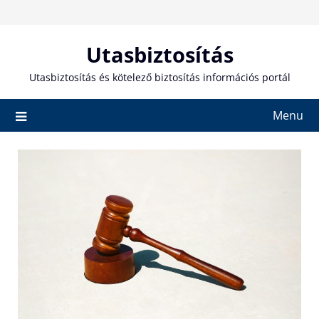
Skip
to
content
Utasbiztosítás
Utasbiztosítás és kötelező biztosítás információs portál
Menu