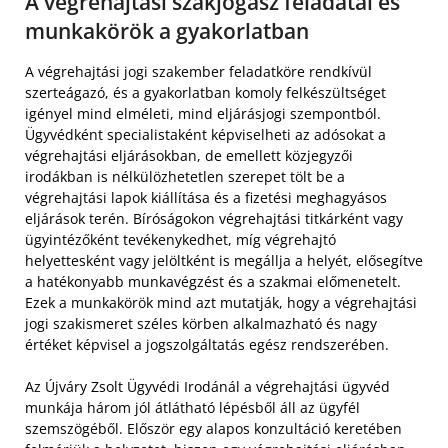
A végrehajtási szakjogász feladatai és
munkakörök a gyakorlatban
A végrehajtási jogi szakember feladatköre rendkívül
szerteágazó, és a gyakorlatban komoly felkészültséget
igényel mind elméleti, mind eljárásjogi szempontból.
Ügyvédként specialistaként képviselheti az adósokat a
végrehajtási eljárásokban, de emellett közjegyzői
irodákban is nélkülözhetetlen szerepet tölt be a
végrehajtási lapok kiállítása és a fizetési meghagyásos
eljárások terén. Bíróságokon végrehajtási titkárként vagy
ügyintézőként tevékenykedhet, míg végrehajtó
helyettesként vagy jelöltként is megállja a helyét, elősegítve
a hatékonyabb munkavégzést és a szakmai előmenetelt.
Ezek a munkakörök mind azt mutatják, hogy a végrehajtási
jogi szakismeret széles körben alkalmazható és nagy
értéket képvisel a jogszolgáltatás egész rendszerében.
Az Újváry Zsolt Ügyvédi Irodánál a végrehajtási ügyvéd
munkája három jól átlátható lépésből áll az ügyfél
szemszögéből. Először egy alapos konzultáció keretében