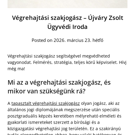
Végrehajtási szakjogász – Újváry Zsolt
Ügyvédi Iroda
Posted on 2026. március 23. hétfő
Végrehajtási szakjogász segítségével megvédheted
vagyonodat. Felmérés, stratégia, teljes körű képviselet. Hívj
még ma!
Mi az a végrehajtási szakjogász, és
mikor van szükségünk rá?
A
tapasztalt végrehajtási szakjogász
olyan jogász, aki az
általános jogi diplomájának megszerzése után speciális
posztgraduális képzés keretében mélyreható elméleti és
gyakorlati ismereteket szerzett a bírósági és a
közigazgatási végrehajtási jog területén. Ez a szakirányú
tudás elengedhetetlen ahhoz, hogy valaki hatékonyan és