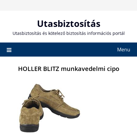
Skip
to
content
Utasbiztosítás
Utasbiztosítás és kötelező biztosítás információs portál
Menu
HOLLER BLITZ munkavedelmi cipo