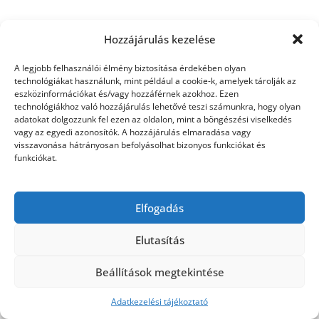
Hozzájárulás kezelése
©2026 Utasbiztosítás
| Design:
Newspaperly
A legjobb felhasználói élmény biztosítása érdekében olyan
WordPress Theme
technológiákat használunk, mint például a cookie-k, amelyek tárolják az
eszközinformációkat és/vagy hozzáférnek azokhoz. Ezen
technológiákhoz való hozzájárulás lehetővé teszi számunkra, hogy olyan
adatokat dolgozzunk fel ezen az oldalon, mint a böngészési viselkedés
vagy az egyedi azonosítók. A hozzájárulás elmaradása vagy
visszavonása hátrányosan befolyásolhat bizonyos funkciókat és
funkciókat.
Elfogadás
Elutasítás
Beállítások megtekintése
Adatkezelési tájékoztató