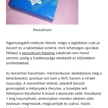
Pesszárium
fogamzásgátló módszer létezik, mégis a legtöbben csak az
óvszert és a tablettákat ismerik, mint lehetséges opciókat.
Például a
pesszárium fogalma
sokaknak nem mond
semmit, pedig a hatékonysága vetekedik az előzőekben
említettekével.
Az óvszerhez hasonlóan, mechanikusan akadályozza meg a
teherbeesést, azonban ezt nem a férfi, hanem a nő kell
használja. A merevítővel ellátott, latexből készült
gumisapkát a mélynyakra illesztve, a hüvelybe kell
felhelyezni körülbelül 8 órával a közösülés előtt. Körülbelül
1 évig használható, amennyiben minden alkalom után
óvatosan megmossák, megszárítják és száraz, hűvös