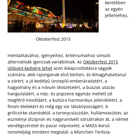
keretében
az egyén
jelleméhez,
Oktoberfest 2015
mentalitásához, igényeihez, kritériumaihoz simuló
alternatívák igencsak variábilisak. Az
Oktoberfest 2015
időpont kedvére lehet
azon kikapcsolódásra vágyók
számára, akik rajonganak első körben, és kihagyhatatlanul
a sörért, a jó kedélyű ünneplő-emberáradatért, a
hagyomány és a nóvum ötvözéséért, a buszos utazás
hangulatáért, a nép- és popzene egymás mellett jól
megférő mivoltáért, a kultúra harmonikus jelenlétéért, a
finom ételekért és még egy sor látványosságért. A
grillcsirke-standoktól, a toronycsúszdán, hullámvasúton, az
eszményi dizájnon és nagyranövelt sörsátrakon át, a német
vendégszeretet és pazar népviselet, a MASS-korsó
renoméjáig mindent megtalál: a München Terézia-