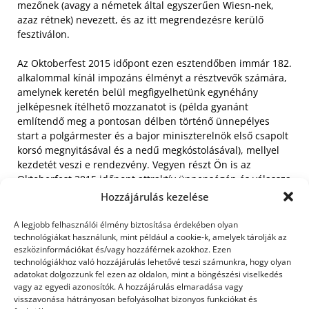
mezőnek (avagy a németek által egyszerűen Wiesn-nek,
azaz rétnek) nevezett, és az itt megrendezésre kerülő
fesztiválon.
Az Oktoberfest 2015 időpont ezen esztendőben immár 182.
alkalommal kínál impozáns élményt a résztvevők számára,
amelynek keretén belül megfigyelhetünk egynéhány
jelképesnek ítélhető mozzanatot is (példa gyanánt
említendő meg a pontosan délben történő ünnepélyes
start a polgármester és a bajor miniszterelnök első csapolt
korsó megnyitásával és a nedű megkóstolásával), mellyel
kezdetét veszi e rendezvény. Vegyen részt Ön is az
Oktoberfest 2015 időpont attraktív ünnepségén és válassza
kijutása eszközéül a kényelmes, jól felszerelt autóbusszal
Hozzájárulás kezelése
való utazást a ceremóniára! Ne feledje: idén is
megszervezik a Münchenben lebonyolítandó, immár
A legjobb felhasználói élmény biztosítása érdekében olyan
Európa-szerte hírnevessé vált sörfesztivált! Az Oktoberfest
technológiákat használunk, mint például a cookie-k, amelyek tárolják az
eszközinformációkat és/vagy hozzáférnek azokhoz. Ezen
2015 időpont az idei évben is ősszel kerül szervezésre,
technológiákhoz való hozzájárulás lehetővé teszi számunkra, hogy olyan
ezért most ragadja meg az alkalmat és győzze meg
adatokat dolgozzunk fel ezen az oldalon, mint a böngészési viselkedés
barátait, szeretteit ezen fenomenális élményekben
vagy az egyedi azonosítók. A hozzájárulás elmaradása vagy
bővelkedő, hívogató mulatságra.
visszavonása hátrányosan befolyásolhat bizonyos funkciókat és