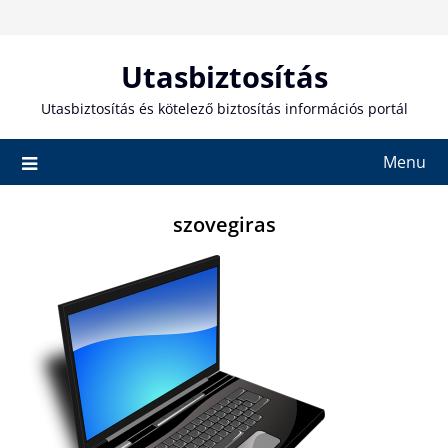
Skip
to
content
Utasbiztosítás
Utasbiztosítás és kötelező biztosítás információs portál
Menu
szovegiras