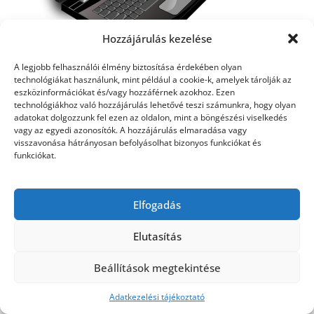
Hozzájárulás kezelése
A legjobb felhasználói élmény biztosítása érdekében olyan
technológiákat használunk, mint például a cookie-k, amelyek tárolják az
eszközinformációkat és/vagy hozzáférnek azokhoz. Ezen
technológiákhoz való hozzájárulás lehetővé teszi számunkra, hogy olyan
adatokat dolgozzunk fel ezen az oldalon, mint a böngészési viselkedés
©2026 Utasbiztosítás
| Design:
Newspaperly
vagy az egyedi azonosítók. A hozzájárulás elmaradása vagy
WordPress Theme
visszavonása hátrányosan befolyásolhat bizonyos funkciókat és
funkciókat.
Elfogadás
Elutasítás
Beállítások megtekintése
Adatkezelési tájékoztató