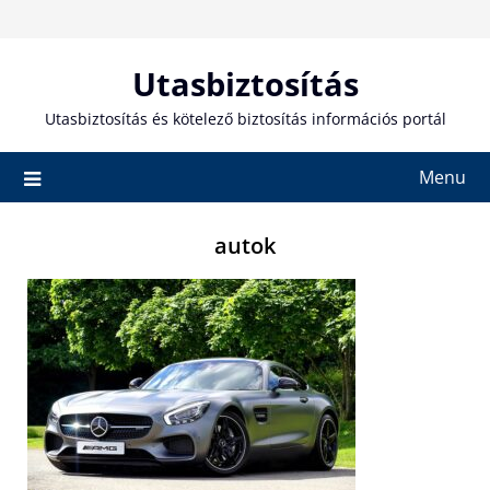
Skip
to
content
Utasbiztosítás
Utasbiztosítás és kötelező biztosítás információs portál
Menu
autok