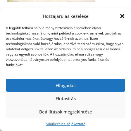
autófelvásárlás készpénzért
Hozzájárulás kezelése
A legjobb felhasználói élmény biztosítása érdekében olyan
technológiákat használunk, mint például a cookie-k, amelyek tárolják az
eszközinformációkat és/vagy hozzáférnek azokhoz. Ezen
©2026 Utasbiztosítás
| Design:
Newspaperly
technológiákhoz való hozzájárulás lehetővé teszi számunkra, hogy olyan
WordPress Theme
adatokat dolgozzunk fel ezen az oldalon, mint a böngészési viselkedés
vagy az egyedi azonosítók. A hozzájárulás elmaradása vagy
visszavonása hátrányosan befolyásolhat bizonyos funkciókat és
funkciókat.
Elfogadás
Elutasítás
Beállítások megtekintése
Adatkezelési tájékoztató