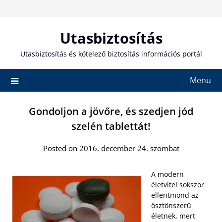
Skip
to
content
Utasbiztosítás
Utasbiztosítás és kötelező biztosítás információs portál
Menu
Gondoljon a jövőre, és szedjen jód
szelén tablettát!
Posted on 2016. december 24. szombat
A modern
életvitel sokszor
ellentmond az
ösztönszerű
életnek, mert