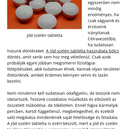
egyszerűen nem
mindig
eredményes, ha
csak vágyaink és
érzéseink
irányítanak.
Jód szelén tabletta
Célravezetőbb,
ha tudatosan
hozunk döntéseket.
A jód szelén tabletta használata bölcs
döntés, amit senki sem hoz meg véletlenül. Csak azok
próbálják egyre jobban megismerni fiziológiai
felépítésüket, akik tudatosan élnek. Vannak olyan területei
életünknek, amiket érdemes könnyen venni és lazán
kezelni.
Nem mindenre kell tudatosan odafigyelni, de testünk nem
idetartozik. Testünk csodálatos műalkotás és elbűvölő az
összetett működése, de tökéletlen. Ennél fogva bármelyik
percben, kortól függetlenül, megbetegedhet, és ezektől
való megóvása mindenkinek saját felelőssége és feladata.
A jód szelén tabletta is ezért készült, mert a jód és szelén