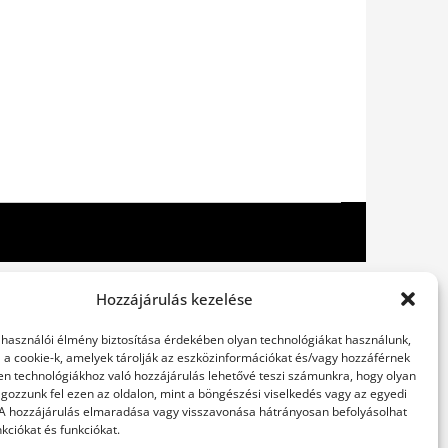
Hozzájárulás kezelése
elhasználói élmény biztosítása érdekében olyan technológiákat használunk,
l a cookie-k, amelyek tárolják az eszközinformációkat és/vagy hozzáférnek
en technológiákhoz való hozzájárulás lehetővé teszi számunkra, hogy olyan
gozzunk fel ezen az oldalon, mint a böngészési viselkedés vagy az egyedi
 A hozzájárulás elmaradása vagy visszavonása hátrányosan befolyásolhat
kciókat és funkciókat.