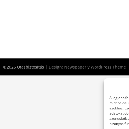
©2026 Utasbiztosítás
| Design:
Newspaperly WordPress Theme
A legjobb f
mint példáu
azokhoz. Ez
adatokat dol
azonosítók.
bizonyos fun