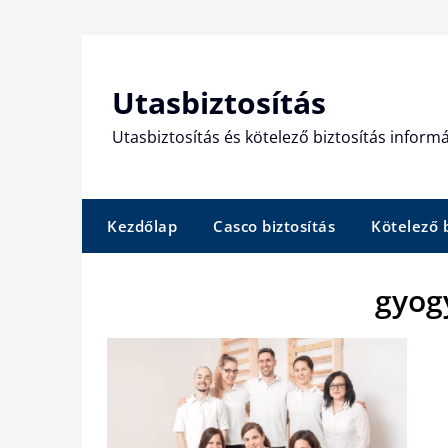
Skip
to
content
Utasbiztosítás
Utasbiztosítás és kötelező biztosítás informá
Kezdőlap
Casco biztosítás
Kötelező b
gyog