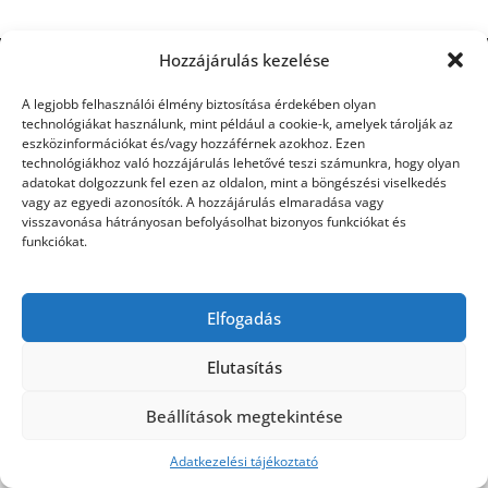
Hozzájárulás kezelése
©2026 Utasbiztosítás
| Design:
Newspaperly
WordPress Theme
A legjobb felhasználói élmény biztosítása érdekében olyan
technológiákat használunk, mint például a cookie-k, amelyek tárolják az
eszközinformációkat és/vagy hozzáférnek azokhoz. Ezen
technológiákhoz való hozzájárulás lehetővé teszi számunkra, hogy olyan
adatokat dolgozzunk fel ezen az oldalon, mint a böngészési viselkedés
vagy az egyedi azonosítók. A hozzájárulás elmaradása vagy
visszavonása hátrányosan befolyásolhat bizonyos funkciókat és
funkciókat.
Elfogadás
Elutasítás
Beállítások megtekintése
Adatkezelési tájékoztató