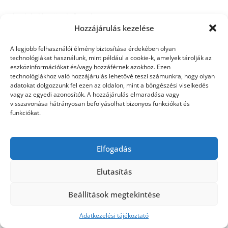
budakalász öntözőrendszer
Hozzájárulás kezelése
A legjobb felhasználói élmény biztosítása érdekében olyan
technológiákat használunk, mint például a cookie-k, amelyek tárolják az
©2026 Utasbiztosítás
| Design:
Newspaperly
eszközinformációkat és/vagy hozzáférnek azokhoz. Ezen
WordPress Theme
technológiákhoz való hozzájárulás lehetővé teszi számunkra, hogy olyan
adatokat dolgozzunk fel ezen az oldalon, mint a böngészési viselkedés
vagy az egyedi azonosítók. A hozzájárulás elmaradása vagy
visszavonása hátrányosan befolyásolhat bizonyos funkciókat és
funkciókat.
Elfogadás
Elutasítás
Beállítások megtekintése
Adatkezelési tájékoztató