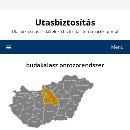
Skip
to
content
Utasbiztosítás
Utasbiztosítás és kötelező biztosítás információs portál
Menu
budakalasz ontozorendszer