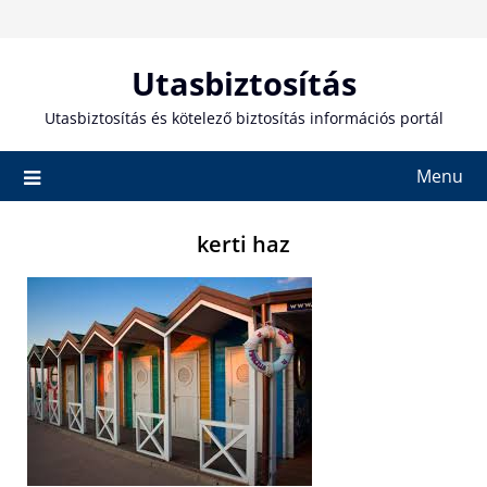
Skip
to
content
Utasbiztosítás
Utasbiztosítás és kötelező biztosítás információs portál
Menu
kerti haz