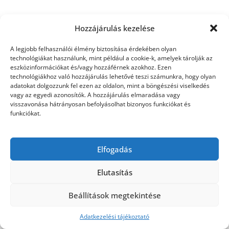
Hozzájárulás kezelése
©2026 Utasbiztosítás
| Design:
Newspaperly
A legjobb felhasználói élmény biztosítása érdekében olyan
WordPress Theme
technológiákat használunk, mint például a cookie-k, amelyek tárolják az
eszközinformációkat és/vagy hozzáférnek azokhoz. Ezen
technológiákhoz való hozzájárulás lehetővé teszi számunkra, hogy olyan
adatokat dolgozzunk fel ezen az oldalon, mint a böngészési viselkedés
vagy az egyedi azonosítók. A hozzájárulás elmaradása vagy
visszavonása hátrányosan befolyásolhat bizonyos funkciókat és
funkciókat.
Elfogadás
Elutasítás
Beállítások megtekintése
Adatkezelési tájékoztató