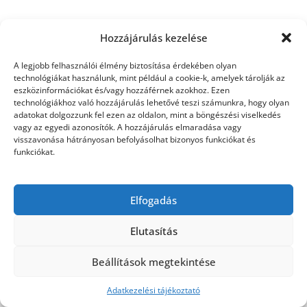
Hozzájárulás kezelése
©2026 Utasbiztosítás
| Design:
Newspaperly
A legjobb felhasználói élmény biztosítása érdekében olyan
WordPress Theme
technológiákat használunk, mint például a cookie-k, amelyek tárolják az
eszközinformációkat és/vagy hozzáférnek azokhoz. Ezen
technológiákhoz való hozzájárulás lehetővé teszi számunkra, hogy olyan
adatokat dolgozzunk fel ezen az oldalon, mint a böngészési viselkedés
vagy az egyedi azonosítók. A hozzájárulás elmaradása vagy
visszavonása hátrányosan befolyásolhat bizonyos funkciókat és
funkciókat.
Elfogadás
Elutasítás
Beállítások megtekintése
Adatkezelési tájékoztató