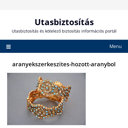
Skip
to
content
Utasbiztosítás
Utasbiztosítás és kötelező biztosítás információs portál
Menu
aranyekszerkeszites-hozott-aranybol