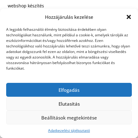
webshop készítés
Hozzájárulás kezelése
A legjobb felhasználói élmény biztosítása érdekében olyan
technológiákat használunk, mint például a cookie-k, amelyek tárolják az
©2026 Utasbiztosítás
| Design:
Newspaperly
eszközinformációkat és/vagy hozzáférnek azokhoz. Ezen
WordPress Theme
technológiákhoz való hozzájárulás lehetővé teszi számunkra, hogy olyan
adatokat dolgozzunk fel ezen az oldalon, mint a böngészési viselkedés
vagy az egyedi azonosítók. A hozzájárulás elmaradása vagy
visszavonása hátrányosan befolyásolhat bizonyos funkciókat és
funkciókat.
Elfogadás
Elutasítás
Beállítások megtekintése
Adatkezelési tájékoztató