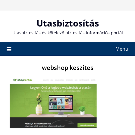
Skip
to
content
Utasbiztosítás
Utasbiztosítás és kötelező biztosítás információs portál
Menu
webshop keszites