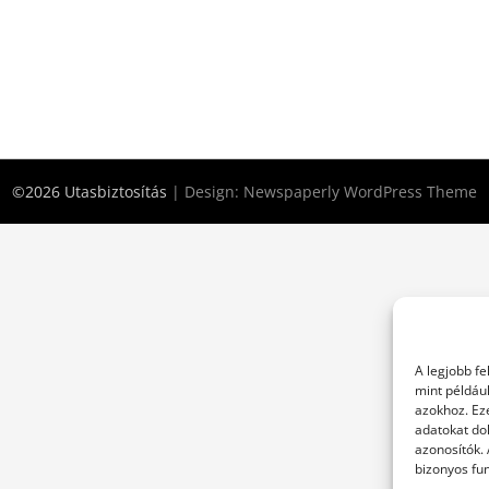
©2026 Utasbiztosítás
| Design:
Newspaperly WordPress Theme
A legjobb f
mint példáu
azokhoz. Ez
adatokat dol
azonosítók.
bizonyos fun