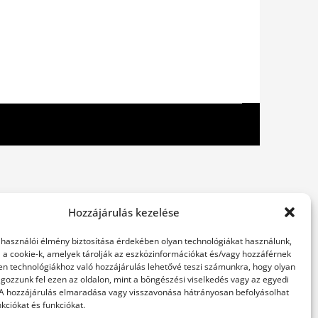
Hozzájárulás kezelése
elhasználói élmény biztosítása érdekében olyan technológiákat használunk,
l a cookie-k, amelyek tárolják az eszközinformációkat és/vagy hozzáférnek
en technológiákhoz való hozzájárulás lehetővé teszi számunkra, hogy olyan
gozzunk fel ezen az oldalon, mint a böngészési viselkedés vagy az egyedi
 A hozzájárulás elmaradása vagy visszavonása hátrányosan befolyásolhat
kciókat és funkciókat.