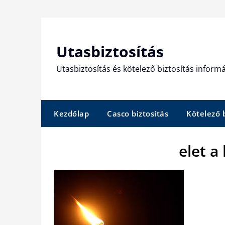
Skip
to
content
Utasbiztosítás
Utasbiztosítás és kötelező biztosítás informá
Kezdőlap
Casco biztosítás
Kötelező b
elet a