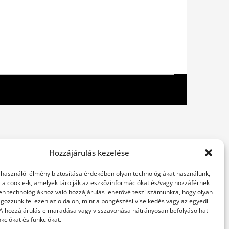
Hozzájárulás kezelése
elhasználói élmény biztosítása érdekében olyan technológiákat használunk,
l a cookie-k, amelyek tárolják az eszközinformációkat és/vagy hozzáférnek
en technológiákhoz való hozzájárulás lehetővé teszi számunkra, hogy olyan
gozzunk fel ezen az oldalon, mint a böngészési viselkedés vagy az egyedi
 A hozzájárulás elmaradása vagy visszavonása hátrányosan befolyásolhat
kciókat és funkciókat.