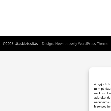
©2026 Utasbiztosítás
| Design:
Newspaperly WordPress Theme
A legjobb f
mint példáu
azokhoz. Ez
adatokat dol
azonosítók.
bizonyos fun