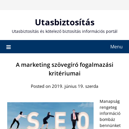
Skip
to
content
Utasbiztosítás
Utasbiztosítás és kötelező biztosítás információs portál
Menu
A marketing szövegíró fogalmazási
kritériumai
Posted on 2019. június 19. szerda
Manapság
rengeteg
információ
bombáz
bennünket