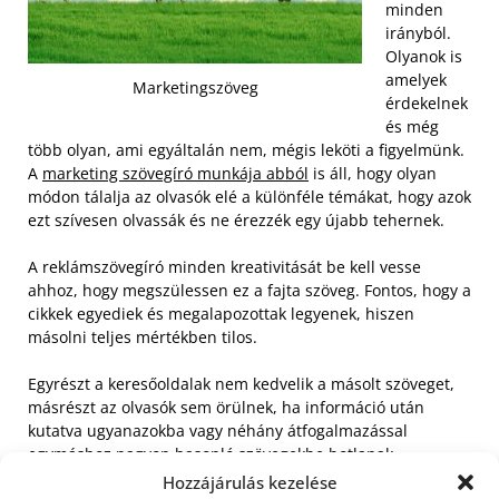
minden
irányból.
Olyanok is
amelyek
Marketingszöveg
érdekelnek
és még
több olyan, ami egyáltalán nem, mégis leköti a figyelmünk.
A
marketing szövegíró munkája abból
is áll, hogy olyan
módon tálalja az olvasók elé a különféle témákat, hogy azok
ezt szívesen olvassák és ne érezzék egy újabb tehernek.
A reklámszövegíró minden kreativitását be kell vesse
ahhoz, hogy megszülessen ez a fajta szöveg. Fontos, hogy a
cikkek egyediek és megalapozottak legyenek, hiszen
másolni teljes mértékben tilos.
Egyrészt a keresőoldalak nem kedvelik a másolt szöveget,
másrészt az olvasók sem örülnek, ha információ után
kutatva ugyanazokba vagy néhány átfogalmazással
egymáshoz nagyon hasonló szövegekbe botlanak.
Hozzájárulás kezelése