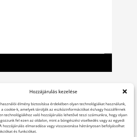
Hozzájárulás kezelése
elhasználói élmény biztosítása érdekében olyan technológiákat használunk,
l a cookie-k, amelyek tárolják az eszközinformációkat és/vagy hozzáférnek
en technológiákhoz való hozzájárulás lehetővé teszi számunkra, hogy olyan
gozzunk fel ezen az oldalon, mint a böngészési viselkedés vagy az egyedi
 A hozzájárulás elmaradása vagy visszavonása hátrányosan befolyásolhat
kciókat és funkciókat.