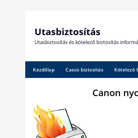
Skip
to
content
Utasbiztosítás
Utasbiztosítás és kötelező biztosítás informá
Kezdőlap
Casco biztosítás
Kötelező b
Canon nyo