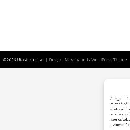
©2026 Utasbiztosítás
| Design:
Newspaperly WordPress Theme
A legjobb f
mint példáu
azokhoz. Ez
adatokat dol
azonosítók.
bizonyos fun