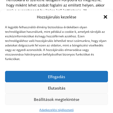
hogy miként lehet szobát foglalni az említett helyen, akkor
csak a sunsetresort.hu linkre kell kattintania. Itt
egyszerűen le lehet bonyolítani a foglalást, ugyanakkor, ha
Hozzájárulás kezelése
valami gond adódna a folyamat során, akkor az
ügyfélszolgálat felhívható.
A legjobb felhasználói élmény biztosítása érdekében olyan
technológiákat használunk, mint például a cookie-k, amelyek tárolják az
eszközinformációkat és/vagy hozzáférnek azokhoz. Ezen
A balatoni szállás kutyával felejthetetlen élményeket
technológiákhoz való hozzájárulás lehetővé teszi számunkra, hogy olyan
tartogat, így meleg szívvel ajánljuk mindenkinek, aki egy kis
adatokat dolgozzunk fel ezen az oldalon, mint a böngészési viselkedés
kikapcsolódásra vágyik.
vagy az egyedi azonosítók. A hozzájárulás elmaradása vagy
visszavonása hátrányosan befolyásolhat bizonyos funkciókat és
funkciókat.
« Előző: Az AL KO fűnyíró
Nagy múlttal
traktor télen-nyáron
rendelkezik a CBD olaj!
Elfogadás
hasznos
:Következő »
Elutasítás
Beállítások megtekintése
©2026 Utasbiztosítás
| Design:
Newspaperly
WordPress Theme
Adatkezelési tájékoztató