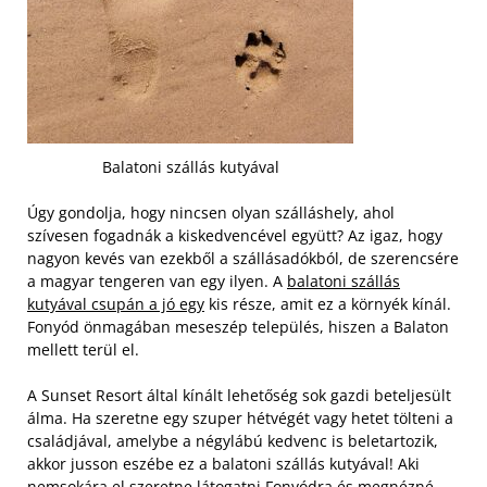
Balatoni szállás kutyával
Úgy gondolja, hogy nincsen olyan szálláshely, ahol
szívesen fogadnák a kiskedvencével együtt? Az igaz, hogy
nagyon kevés van ezekből a szállásadókból, de szerencsére
a magyar tengeren van egy ilyen. A
balatoni szállás
kutyával csupán a jó egy
kis része, amit ez a környék kínál.
Fonyód önmagában meseszép település, hiszen a Balaton
mellett terül el.
A Sunset Resort által kínált lehetőség sok gazdi beteljesült
álma. Ha szeretne egy szuper hétvégét vagy hetet tölteni a
családjával, amelybe a négylábú kedvenc is beletartozik,
akkor jusson eszébe ez a balatoni szállás kutyával!
Aki
nemsokára el szeretne látogatni Fonyódra és megnézné,