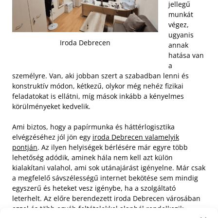
jellegű
munkát
végez,
ugyanis
Iroda Debrecen
annak
hatása van
a
személyre. Van, aki jobban szert a szabadban lenni és
konstruktív módon, kétkezű, olykor még nehéz fizikai
feladatokat is ellátni, míg mások inkább a kényelmes
körülményeket kedvelik.
Ami biztos, hogy a papírmunka és háttérlogisztika
elvégzéséhez jól jön egy
iroda Debrecen valamelyik
pontján
. Az ilyen helyiségek bérlésére már egyre több
lehetőség adódik, aminek hála nem kell azt külön
kialakítani valahol, ami sok utánajárást igényelne. Már csak
a megfelelő sávszélességű internet bekötése sem mindig
egyszerű és heteket vesz igénybe, ha a szolgáltató
leterhelt. Az előre berendezett iroda Debrecen városában
ezzel és több egyéb feltételekkel alapból rendelkezik.