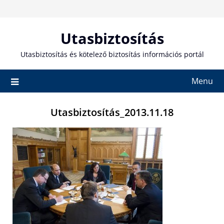
Skip
to
content
Utasbiztosítás
Utasbiztosítás és kötelező biztosítás információs portál
Menu
Utasbiztosítás_2013.11.18