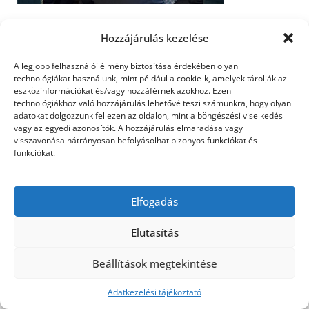
Hozzájárulás kezelése
A legjobb felhasználói élmény biztosítása érdekében olyan
©2026 Utasbiztosítás
| Design:
Newspaperly
technológiákat használunk, mint például a cookie-k, amelyek tárolják az
WordPress Theme
eszközinformációkat és/vagy hozzáférnek azokhoz. Ezen
technológiákhoz való hozzájárulás lehetővé teszi számunkra, hogy olyan
adatokat dolgozzunk fel ezen az oldalon, mint a böngészési viselkedés
vagy az egyedi azonosítók. A hozzájárulás elmaradása vagy
visszavonása hátrányosan befolyásolhat bizonyos funkciókat és
funkciókat.
Elfogadás
Elutasítás
Beállítások megtekintése
Adatkezelési tájékoztató