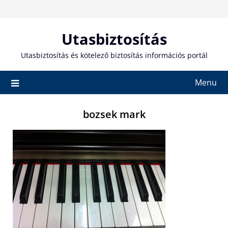
Skip
to
content
Utasbiztosítás
Utasbiztosítás és kötelező biztosítás információs portál
Menu
bozsek mark