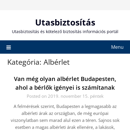
Skip
to
content
Utasbiztosítás
Utasbiztosítás és kötelező biztosítás információs portál
Menu
Kategória:
Albérlet
Van még olyan albérlet Budapesten,
ahol a bérlők igényei is számítanak
Posted on 2019. november 15. péntek
A felmérések szerint, Budapesten a legmagasabb az
albérleti árak az országban, de még európai
viszonylatban sem marad alul ezen a téren. Sajnos sok
esetben a magas albérleti árak ellenére, a lakások,