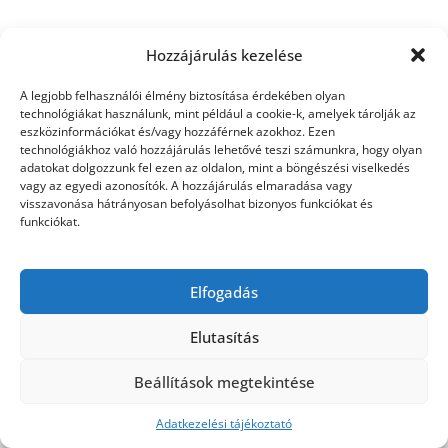
Hozzájárulás kezelése
©2026 Utasbiztosítás
| Design:
Newspaperly
A legjobb felhasználói élmény biztosítása érdekében olyan
WordPress Theme
technológiákat használunk, mint például a cookie-k, amelyek tárolják az
eszközinformációkat és/vagy hozzáférnek azokhoz. Ezen
technológiákhoz való hozzájárulás lehetővé teszi számunkra, hogy olyan
adatokat dolgozzunk fel ezen az oldalon, mint a böngészési viselkedés
vagy az egyedi azonosítók. A hozzájárulás elmaradása vagy
visszavonása hátrányosan befolyásolhat bizonyos funkciókat és
funkciókat.
Elfogadás
Elutasítás
Beállítások megtekintése
Adatkezelési tájékoztató