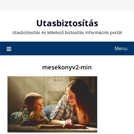
Skip
to
content
Utasbiztosítás
Utasbiztosítás és kötelező biztosítás információs portál
Menu
mesekonyv2-min