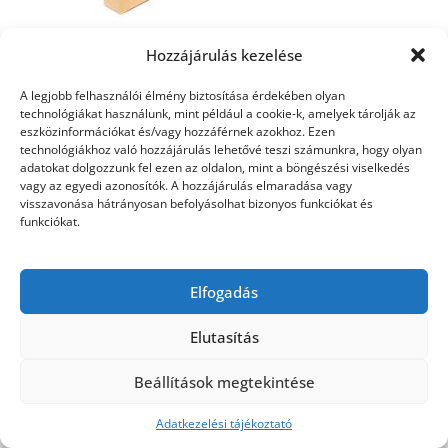
Hozzájárulás kezelése
gold power
A legjobb felhasználói élmény biztosítása érdekében olyan
technológiákat használunk, mint például a cookie-k, amelyek tárolják az
eszközinformációkat és/vagy hozzáférnek azokhoz. Ezen
technológiákhoz való hozzájárulás lehetővé teszi számunkra, hogy olyan
©2026 Utasbiztosítás
| Design:
Newspaperly
adatokat dolgozzunk fel ezen az oldalon, mint a böngészési viselkedés
WordPress Theme
vagy az egyedi azonosítók. A hozzájárulás elmaradása vagy
visszavonása hátrányosan befolyásolhat bizonyos funkciókat és
funkciókat.
Elfogadás
Elutasítás
Beállítások megtekintése
Adatkezelési tájékoztató