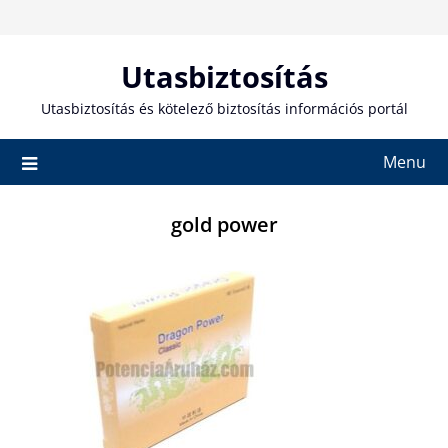
Skip
to
content
Utasbiztosítás
Utasbiztosítás és kötelező biztosítás információs portál
Menu
gold power