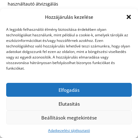
használtautó átvizsgálás
Hozzájárulás kezelése
A legjobb felhasználói élmény biztosítása érdekében olyan
©2026 Utasbiztosítás
| Design:
Newspaperly
technológiákat használunk, mint például a cookie-k, amelyek tárolják az
WordPress Theme
eszközinformációkat és/vagy hozzáférnek azokhoz. Ezen
technológiákhoz való hozzájárulás lehetővé teszi számunkra, hogy olyan
adatokat dolgozzunk fel ezen az oldalon, mint a böngészési viselkedés
vagy az egyedi azonosítók. A hozzájárulás elmaradása vagy
visszavonása hátrányosan befolyásolhat bizonyos funkciókat és
funkciókat.
Elfogadás
Elutasítás
Beállítások megtekintése
Adatkezelési tájékoztató