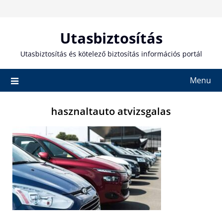
Skip
to
content
Utasbiztosítás
Utasbiztosítás és kötelező biztosítás információs portál
Menu
hasznaltauto atvizsgalas