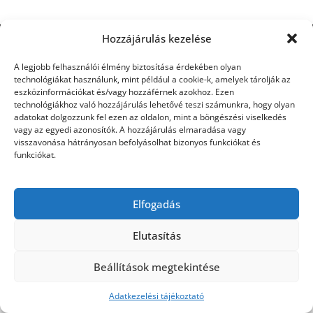
Hozzájárulás kezelése
©2026 Utasbiztosítás
| Design:
Newspaperly
WordPress Theme
A legjobb felhasználói élmény biztosítása érdekében olyan
technológiákat használunk, mint például a cookie-k, amelyek tárolják az
eszközinformációkat és/vagy hozzáférnek azokhoz. Ezen
technológiákhoz való hozzájárulás lehetővé teszi számunkra, hogy olyan
adatokat dolgozzunk fel ezen az oldalon, mint a böngészési viselkedés
vagy az egyedi azonosítók. A hozzájárulás elmaradása vagy
visszavonása hátrányosan befolyásolhat bizonyos funkciókat és
funkciókat.
Elfogadás
Elutasítás
Beállítások megtekintése
Adatkezelési tájékoztató